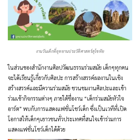
งานวันเด็กที่อุทยานประวัติศาสตร์สุโขทัย
ในส่วนของสำนักงานศิลปวัฒนธรรมร่วมสมัย เด็กๆทุกคน
จะได้เรียนรู้เกี่ยวกับศิลปะ การสร้างสรรค์ผลงานในเชิง
สร้างสรรค์และมีความร่วมสมัย ชวนชมงานศิลปะและเข้า
ร่วมเข้ากิจกรรมต่างๆ ภายใต้ชื่องาน “เด็กร่วมสมัยหัวใจ
อาร์ต” พบกับการแสดงแฟชั่นโชว์เด็ก ซึ่งเป็นเวทีที่เปิด
โอกาสให้เด็กๆเยาวชนทั่วประเทศที่สนใจเข้าร่วมการ
แสดงแฟชั่นโชว์เด็กได้ด้วย