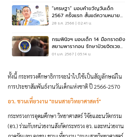
“เศรษฐา” มอบคำขวัญวันเด็ก
2567 ครั้งแรก สั้นแต่ความหมาย
ลึก
28 ธ.ค. 2566 | 02:41 น.
กรมพินิจฯ มอบเด็ก 14 มือกราดยิง
สยามพารากอน รักษาป่วยจิตเวช
ต่อจนกว่าจะหาย
01 ม.ค. 2567 | 05:14 น.
ทั้งนี้ กระทรวงศึกษาธิการจะนำไปใช้เป็นสัญลักษณ์ใน
การประชาสัมพันธ์งานวันเด็กแห่งชาติ ปี 2566-2570
อว. ชวนเที่ยวงาน "ถนนสายวิทยาศาสตร์"
กระทรวงการอุดมศึกษา วิทยาศาสตร์ วิจัยและนวัตกรรม
(อว.) ร่วมกับหน่วยงานสังกัดกระทรวง อว. และหน่วยงาน
ภาครัฐและเอกชน ชวนเที่ยวงาน "ถนนสายวิทยาศาสตร์