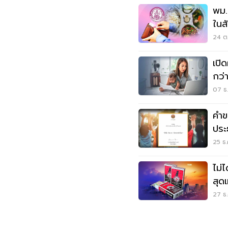
พม.
ในส
ธ.ค.น
24 ต.
เปิ
กว่
07 ธ.
คำข
ประ
ประ
25 ธ.
ไม่
สุดเ
27 ธ.