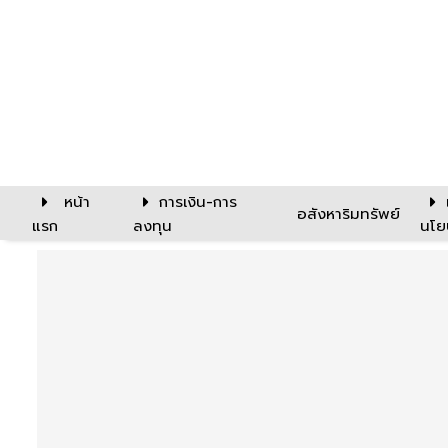
หน้า
การเงิน-การ
อสังหาริมทรัพย์
แรก
ลงทุน
นโย