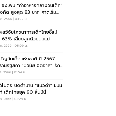
 ชงเพิ่ม “ค่าอาหารกลางวันเด็ก”
ังกัด สูงสุด 83 บาท คาดเริ่ม
ี้
ค. 2566 | 03:22 น.
ดผลวิจัยโภชนาการเด็กไทยชี้แม่
า 63% เลี้ยงลูกด้วยนมแม่
ค. 2566 | 08:06 น.
วัญวันเด็กแห่งชาติ ปี 2567
ธานรัฐสภา "มีวินัย จิตอาสา รัก
ชาธิปไตย"
ค. 2566 | 01:54 น.
ได้ไปต่อ ปิดตำนาน “แมวดำ” ขนม
ท่ เด็กไทยยุค 90 สิ้นปีนี้
ค. 2566 | 03:29 น.