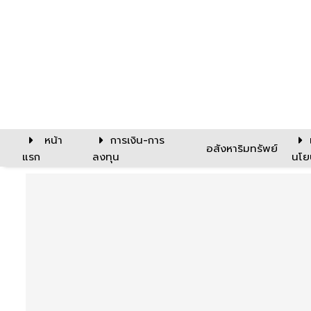
หน้า
การเงิน-การ
อสังหาริมทรัพย์
แรก
ลงทุน
นโย