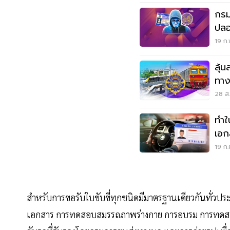
กรม
ปลอ
19 ก.
ลุ้
ทางราง เปิดทา
รถไ
28 ส.
ทำใ
เอก
19 ก.
สำหรับการขอรับใบขับขี่ทุกชนิดมีมาตรฐานเดียวกันทั่วประ
เอกสาร การทดสอบสมรรถภาพร่างกาย การอบรม การทดสอบ