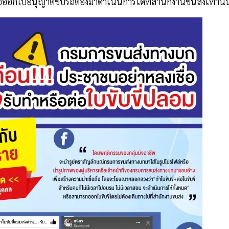
อออกใบอนุญาตขับรถต้องมาดำเนินการได้ที่สำนักงานขนส่งเท่านั