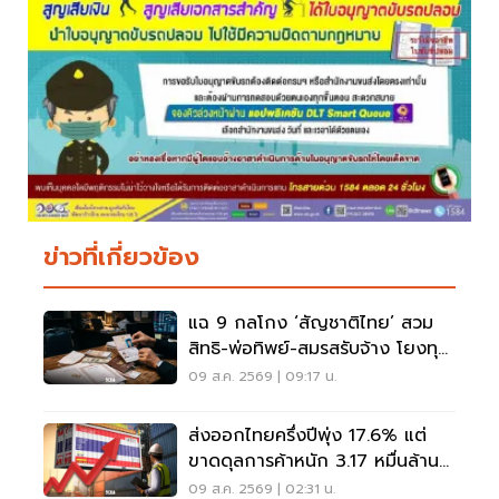
ข่าวที่เกี่ยวข้อง
แฉ 9 กลโกง ‘สัญชาติไทย’ สวม
สิทธิ-พ่อทิพย์-สมรสรับจ้าง โยงทุน
สีเทา
09 ส.ค. 2569 | 09:17 น.
ส่งออกไทยครึ่งปีพุ่ง 17.6% แต่
ขาดดุลการค้าหนัก 3.17 หมื่นล้าน
ดอลลาร์
09 ส.ค. 2569 | 02:31 น.