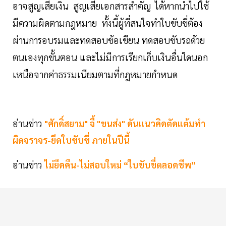
อาจ
สูญเสียเงิน
สูญเสียเอกสารสำคัญ
ได้หากนำไปใช้
มีความผิดตามกฎหมาย
ทั้งนี้ผู้ที่สนใจทำใบขับขี่
ต้อง
ผ่านการอบรมและทดสอบข้อเขียน ทดสอบขับรถด้วย
ตนเองทุกขั้นตอน และไม่มีการเรียกเก็บเงินอื่นใดนอก
เหนือจากค่าธรรมเนียมตามที่กฎหมายกำหนด
อ่านข่าว
"ศักดิ์สยาม" จี้ "ขนส่ง" ดันแนวคิดตัดแต้มทำ
ผิดจราจร-ยึดใบขับขี่ ภายในปีนี้
อ่านข่าว
ไม่ยึดคืน-ไม่สอบใหม่ “ใบขับขี่ตลอดชีพ”