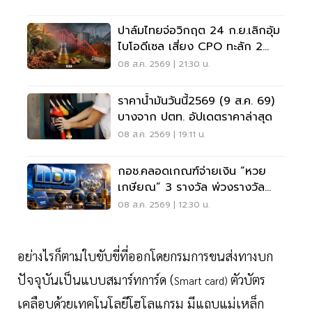
ปาล์มไทยจ่อวิกฤต 24 ก.ย.เลิกอุ้ม
ไบโอดีเซล เสี่ยง CPO ทะลัก 2
ล้านตัน
08 ส.ค. 2569 | 21:30 น.
ราคาน้ำมันวันนี้2569 (9 ส.ค. 69)
บางจาก ปตท. อัปเดตราคาล่าสุด
08 ส.ค. 2569 | 19:11 น.
กอช.คลอดเกณฑ์จ่ายเงิน “หวย
เกษียณ” 3 รางวัล พ่วงรางวัล
พิเศษ
08 ส.ค. 2569 | 12:30 น.
อย่างไรก็ตามใบขับขี่ที่ออกโดยกรมการขนส่งทางบก
ปัจจุบันเป็นแบบสมาร์ทการ์ด (
ตัวบัตร
Smart card)
เคลือบด้วยเทคโนโลยีโฮโลแกรม มีแถบแม่เหล็ก