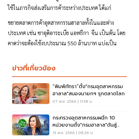
ใช้ในภารกิจส่งเสริมการค้าระหว่างประเทศ ได้แก่
ขยายตลาดการค้าอุตสาหกรรมฮาลาลทั้งในและต่าง
ประเทศ เช่น ซาอุดิอาระเบีย แอฟริกา จีน เป็นต้น โดย
คาดว่าจะต้องใช้งบประมาณ 550 ล้านบาท แบ่งเป็น
ข่าวที่เกี่ยวข้อง
“พิมพ์ภัทรา”ตั้ง"กรมอุตสาหกรรม
ฮาลาล"สนองนายกฯ รุกตลาดโลก
07 พ.ย. 2566 | 11:38 น.
กระทรวงอุตสาหกรรมผนึก 10
หน่วยงานตั้ง"กรมฮาลาล"ดันสู่
ระดับโลก
13 พ.ย. 2566 | 08:26 น.