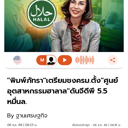
"พิมพ์ภัทรา"เตรียมชงครม.ตั้ง"ศูนย์
อุตสาหกรรมฮาลาล"ดันจีดีพี 5.5
หมื่นล.
By
ฐานเศรษฐกิจ
06 ธ.ค. 66 | 06:25 น.
อัปเดตล่าสุด :
06 ธ.ค. 66 | 06:35 น.