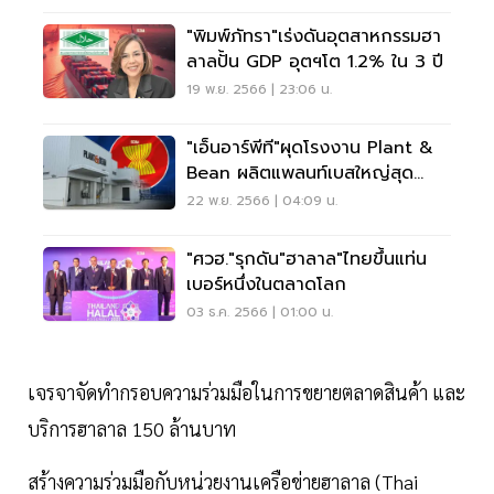
"พิมพ์ภัทรา"เร่งดันอุตสาหกรรมฮา
ลาลปั้น GDP อุตฯโต 1.2% ใน 3 ปี
19 พ.ย. 2566 | 23:06 น.
"เอ็นอาร์พีที"ผุดโรงงาน Plant &
Bean ผลิตแพลนท์เบสใหญ่สุด
อาเซียน
22 พ.ย. 2566 | 04:09 น.
"ศวฮ."รุกดัน"ฮาลาล"ไทยขึ้นแท่น
เบอร์หนึ่งในตลาดโลก
03 ธ.ค. 2566 | 01:00 น.
เจรจาจัดทำกรอบความร่วมมือในการขยายตลาดสินค้า และ
บริการฮาลาล 150 ล้านบาท
สร้างความร่วมมือกับหน่วยงานเครือข่ายฮาลาล (Thai