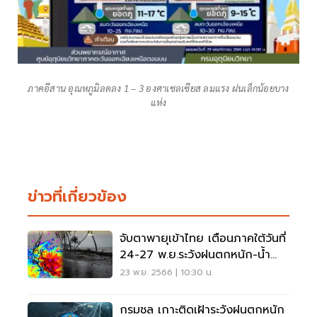
ภาคอีสาน อุณหภูมิลดลง 1 – 3 องศาเซลเซียส ลมแรง ฝนเล็กน้อยบาง
แห่ง
ข่าวที่เกี่ยวข้อง
จับตาพายุเข้าไทย เตือนภาคใต้วันที่
24-27 พ.ย.ระวังฝนตกหนัก-น้ำ
ท่วม
23 พ.ย. 2566 | 10:30 น.
กรมชล เกาะติดเฝ้าระวังฝนตกหนัก