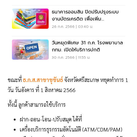
ธนาคารออมสิน ปิดปรับปรุงระบบ
งานบัตรเครดิต เพื่อเพิ่ม
ประสิทธิภาพ
26 ก.ค. 2566 | 03:40 น.
วันหยุดพิเศษ 31 ก.ค. โรงพยาบาล
กทม. เปิดให้บริการปกติ
30 ก.ค. 2566 | 11:55 น.
ขณะที่
ธ.ก.ส.สาขาขุขันธ์
จังหวัดศรีสะเกษ หยุดทำการ 1
วัน วันอังคาร ที่ 1 สิงหาคม 2566
ทั้งนี้ ลูกค้าสามารถใช้บริการ
ฝาก-ถอน-โอน-ปรับสมุด ได้ที่
เครื่องบริการธุรกรรมอัตโนมัติ (ATM/CDM/PAM)