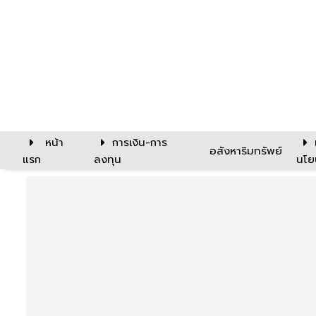
หน้า
การเงิน-การ
อสังหาริมทรัพย์
แรก
ลงทุน
นโย