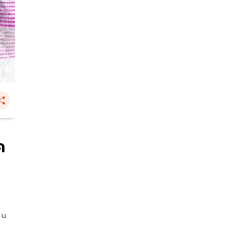
ค
 น.