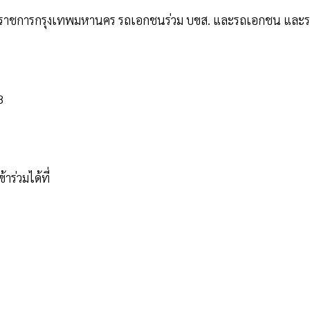
วนราชการกรุงเทพมหานคร รถเอกชนร่วม บขส. และรถเอกชน และ
8
ร่วมได้ที่