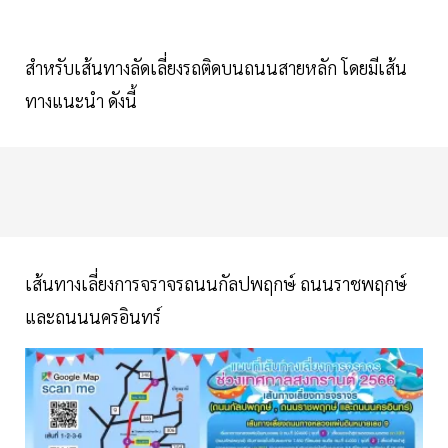
สำหรับเส้นทางลัดเลี่ยงรถติดบนถนนสายหลัก โดยมีเส้น
ทางแนะนำ ดังนี้
เส้นทางเลี่ยงการจราจรถนนกัลปพฤกษ์ ถนนราชพฤกษ์
และถนนนครอินทร์