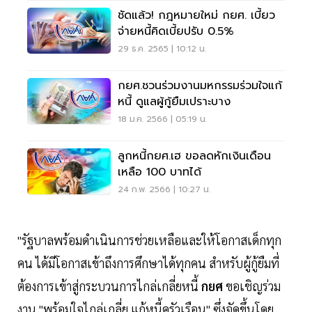
ชัดแล้ว! กฎหมายใหม่ กยศ. เบี้ยว
จ่ายหนี้คิดเบี้ยปรับ 0.5%
29 ธ.ค. 2565 | 10:12 น.
กยศ.ชวนร่วมงานมหกรรมร่วมใจแก้
หนี้ ดูแลผู้กู้ยืมเปราะบาง
18 ม.ค. 2566 | 05:19 น.
ลูกหนี้กยศ.เฮ ขอลดหักเงินเดือน
เหลือ 100 บาทได้
24 ก.พ. 2566 | 10:27 น.
"รัฐบาลพร้อมดำเนินการช่วยเหลือและให้โอกาสเด็กทุก
คน ได้มีโอกาสเข้าถึงการศึกษาได้ทุกคน สำหรับผู้กู้ยืมที่
ต้องการเข้าสู่กระบวนการไกล่เกลี่ยหนี้
กยศ
ขอเชิญร่วม
งาน "พร้อมใจไกล่เกลี่ย แก้หนี้ครัวเรือน" ซึ่งจัดขึ้นโดย