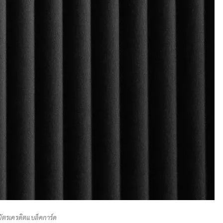
อบัตรเครดิตแบล็คการ์ด