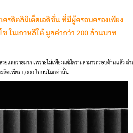
รดิตลิมิเต็ดเอดิชั่น ที่มีผู้ครอบครองเพียง
ฮโซ ในเกาหลีใต้ มูลค่ากว่า 200 ล้านบาท
ที่สวยและรวยมาก เพราะไม่เพียงแต่มีความสามารถรอบด้านแล้ว ล่าส
่ผลิตเพียง 1,000 ใบบนโลกท่านั้น