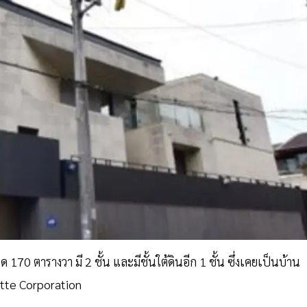
170 ตารางวา มี 2 ชั้น และมีชั้นใต้ดินอีก 1 ชั้น ซึ่งเคยเป็นบ้าน
otte Corporation