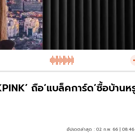
NK’ ถือ‘แบล็คการ์ด’ซื้อบ้านหร
อัปเดตล่าสุด :
02 ก.พ. 66 | 08:46