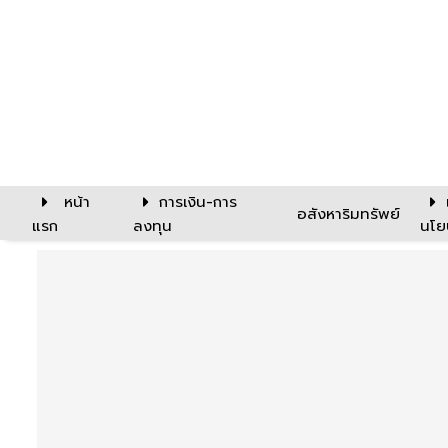
หน้า
การเงิน-การ
อสังหาริมทรัพย์
แรก
ลงทุน
นโย