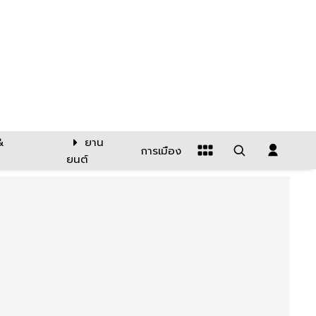
&
ยาน
การเมือง
ยนต์