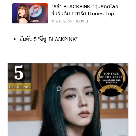
“ลิซ่า BLACKPINK ”ทุบสถิติโลก
ขึ้นอันดับ 1 ชาร์ต ITunes Top
Songs
11 พ.ย. 2565 | 10:19 น.
อันดับ 5 "จีซู BLACKPINK"