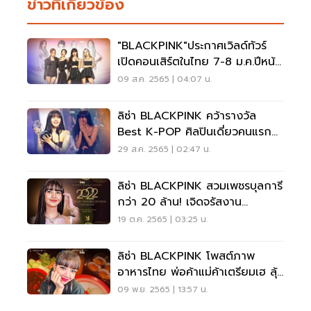
ข่าวที่เกี่ยวข้อง
"BLACKPINK"ประกาศเวิลด์ทัวร์
เปิดคอนเสิร์ตในไทย 7-8 ม.ค.ปีหน้า
09 ส.ค. 2565 | 04:07 น.
ลิซ่า BLACKPINK คว้ารางวัล
Best K-POP ศิลปินเดี่ยวคนแรก
จากเวที MTV (มีคลิป)
29 ส.ค. 2565 | 02:47 น.
ลิซ่า BLACKPINK สวมเพชรบุลการี
กว่า 20 ล้าน! เจิดจรัสงาน
BVLGARI Avrora Awards
19 ต.ค. 2565 | 03:25 น.
ลิซ่า BLACKPINK โพสต์ภาพ
อาหารไทย พ่อค้าแม่ค้าเตรียมเฮ ลุ้น
กระแสคนแห่กิน
09 พ.ย. 2565 | 13:57 น.