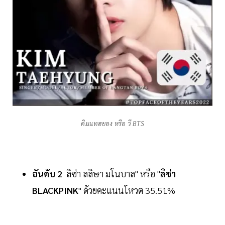
คิมแทฮยอง หรือ วี BTS
อันดับ
2
ลิซ่า ลลิษา มโนบาล" หรือ "
ลิซ่า
BLACKPINK
" ด้วยคะแนนโหวต 35.51%