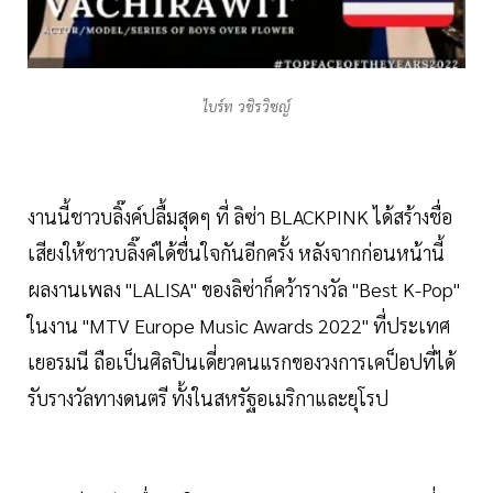
ไบร์ท วชิรวิชญ์
งานนี้ชาวบลิ๊งค์ปลื้มสุดๆ ที่ ลิซ่า BLACKPINK ได้สร้างชื่อ
เสียงให้ชาวบลิ๊งค์ได้ชื่นใจกันอีกครั้ง หลังจากก่อนหน้านี้
ผลงานเพลง "LALISA" ของลิซ่าก็คว้ารางวัล "Best K-Pop"
ในงาน "MTV Europe Music Awards 2022" ที่ประเทศ
เยอรมนี ถือเป็นศิลปินเดี่ยวคนแรกของวงการเคป็อปที่ได้
รับรางวัลทางดนตรี ทั้งในสหรัฐอเมริกาและยุโรป