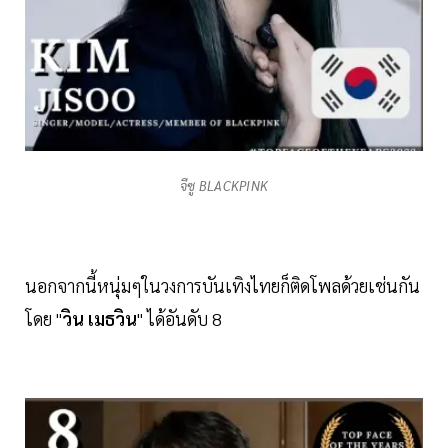
จีซู BLACKPINK
นอกจากนี้หนุ่มๆในวงการบันเทิงไทยก็ติดโพลด้วยเช่นกัน
โดย "
วิน
เมธวิน
" ได้อันดับ 8