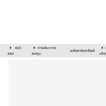
หน้า
การเงิน-การ
อสังหาริมทรัพย์
แรก
ลงทุน
นโย