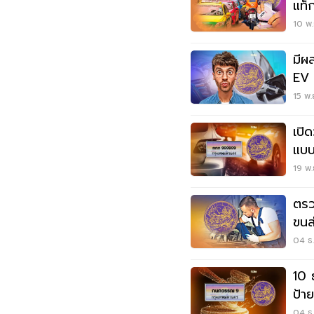
แท็
10 พ.
มีผ
EV 
15 พ.
เปิ
แบบ
ทา
19 พ.
ตรว
ขนส
ใหม่
04 ธ.
10 
ป้า
04 ธ.