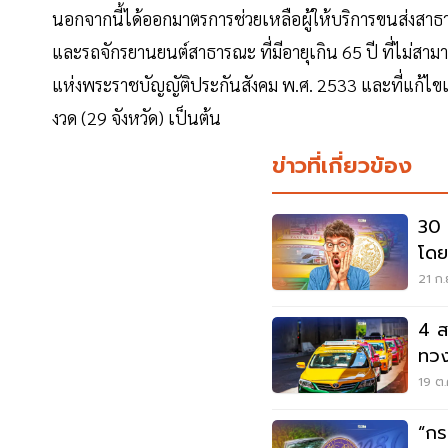
นอกจากนี้ได้ออกมาตรการช่วยเหลือผู้ให้บริการขนส่งสาธาร
และรถจักรยานยนต์สาธารณะ ที่มีอายุเกิน 65 ปี ที่ไม่ส
แห่งพระราชบัญญัติประกันสังคม พ.ศ. 2533 และที่แก้ไขเพ
งวด (29 จังหวัด) เป็นต้น
ข่าวที่เกี่ยวข้อง
30 
โดย
แบก
21 ก.
4 ส
ทวง
19 ต.
“กร