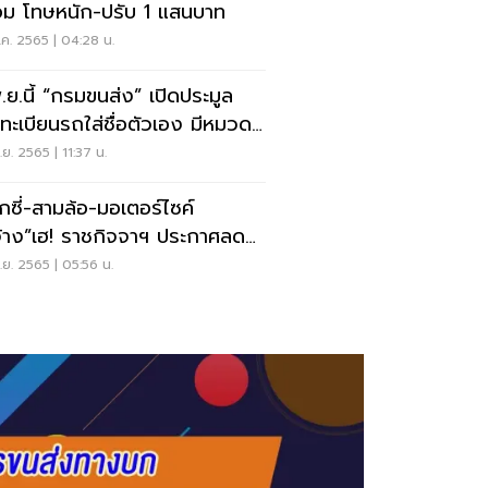
ม โทษหนัก-ปรับ 1 แสนบาท
ค. 2565 | 04:28 น.
.ย.นี้ “กรมขนส่ง” เปิดประมูล
ยทะเบียนรถใส่ชื่อตัวเอง มีหมวด
บ้าง
ย. 2565 | 11:37 น.
็กซี่-สามล้อ-มอเตอร์ไซค์
จ้าง”เฮ! ราชกิจจาฯ ประกาศลด
ีประจำปี 90%
ย. 2565 | 05:56 น.