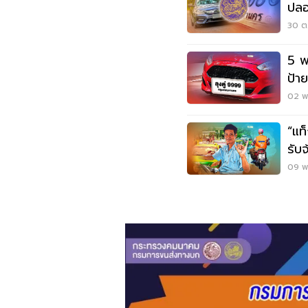
ปลอ
30 ต.
5 พ
ป้า
ไหน
02 พ.
“แท
รับ
ภาษ
09 พ.