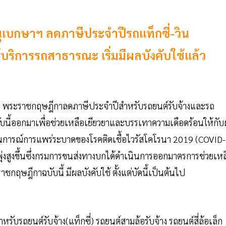
เบกษาฯ ลดภาษีประจำปีรถแท็กซี่-วิน
้บริการรถสาธารณะ เริ่มมีผลบังคับใช้แล้ว
ยว่า พระราชกฤษฎีกาลดภาษีประจำปีสำหรับรถยนต์รับจ้างและรถ
ี้ออกมาเพื่อช่วยเหลือเยียวยาและบรรเทาความเดือดร้อนให้กับผู
การณ์การแพร่ระบาดของโรคติดเชื้อไวรัสโคโรนา 2019 (COVID-
ุ่งสูงขึ้นซึ่งกรมการขนส่งทางบกได้ดำเนินการออกมาตรการช่วยเหล
ฤษฎีกาฉบับนี้ มีผลบังคับใช้ ตั้งแต่บัดนี้เป็นต้นไป
ถยนต์รับจ้าง(แท็กซี่) รถยนต์สามล้อรับจ้าง รถยนต์สี่ล้อเล็ก