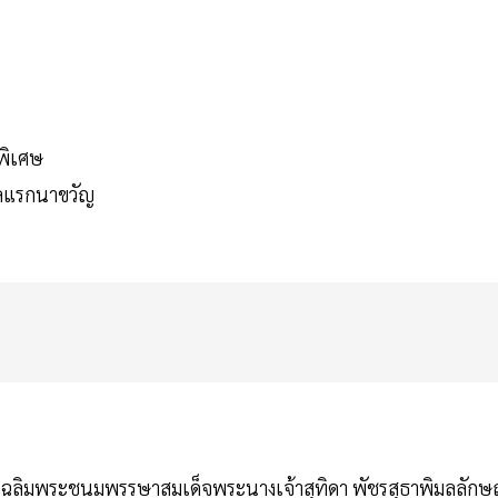
ีพิเศษ
ัลแรกนาขวัญ
 วันเฉลิมพระชนมพรรษาสมเด็จพระนางเจ้าสุทิดา พัชรสุธาพิมลลัก