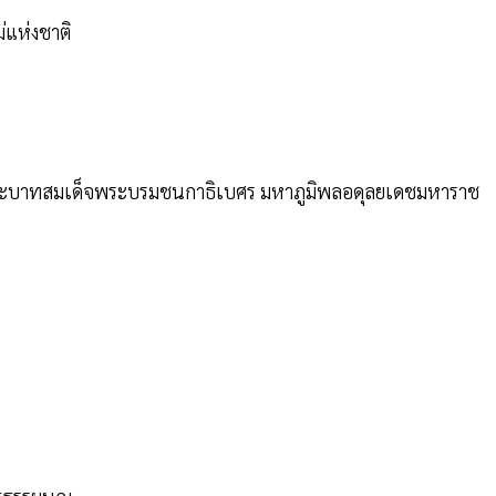
่แห่งชาติ
คต พระบาทสมเด็จพระบรมชนกาธิเบศร มหาภูมิพลอดุลยเดชมหาราช