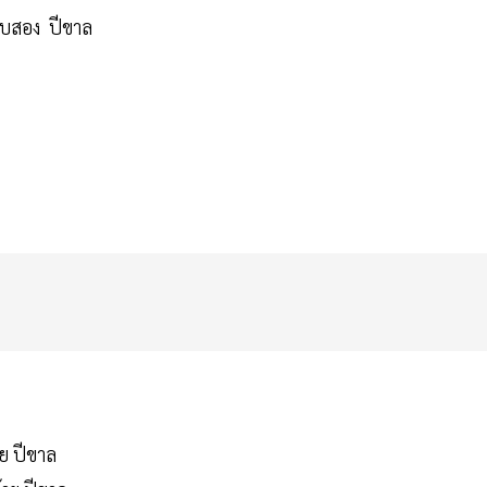
สิบสอง ปีขาล
าย ปีขาล