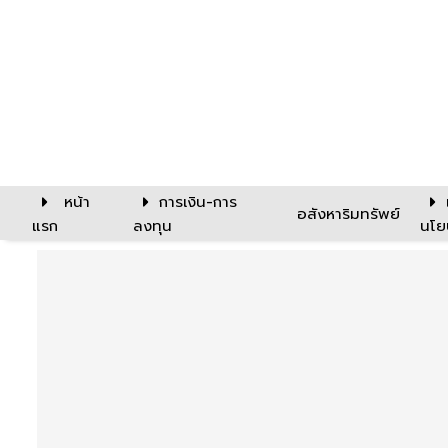
หน้า
การเงิน-การ
อสังหาริมทรัพย์
แรก
ลงทุน
นโย