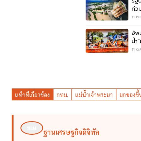
รัฐ
ท่ว
ล้า
11 ต.
อัพ
น้ำ
ไม่ไ
11 ต.
แท็กที่เกี่ยวข้อง
กทม.
แม่น้ำเจ้าพระยา
ยกของขึ้น
ฐานเศรษฐกิจดิจิทัล