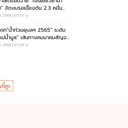
บาลเตรียมจ่าย "เงินเยียวยาน้ำ
ม" จัดงบรอเบื้องต้น 2.3 หมื่น
น
ค. 2565 | 07:07 น.
เดท"น้ำท่วมอุบลฯ 2565" ระดับ
"แม่น้ำมูล" เส้นทางคมนาคมสัญจร
ด้
ค. 2565 | 07:20 น.
ที่สูง