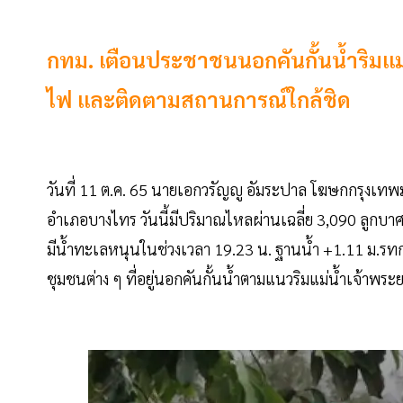
กทม. เตือนประชาชนนอกคันกั้นน้ำริมแม่
ไฟ และติดตามสถานการณ์ใกล้ชิด
วันที่ 11 ต.ค. 65 นายเอกวรัญญู อัมระปาล โฆษกกรุงเ
อำเภอบางไทร วันนี้มีปริมาณไหลผ่านเฉลี่ย 3,090 ลูกบาศก
มีน้ำทะเลหนุนในช่วงเวลา 19.23 น. ฐานน้ำ +1.11 ม.รทก. 
ชุมชนต่าง ๆ ที่อยู่นอกคันกั้นน้ำตามแนวริมแม่น้ำเจ้าพ