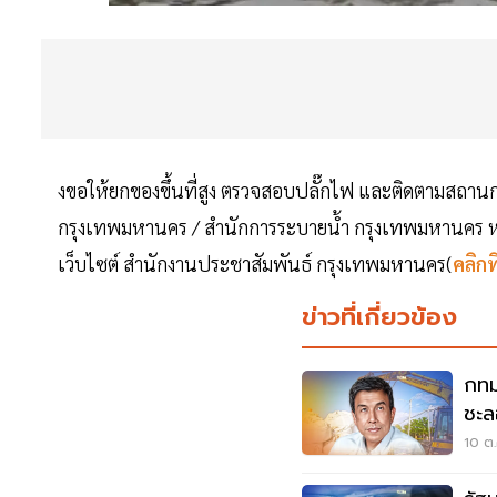
งขอให้ยกของขึ้นที่สูง ตรวจสอบปลั๊กไฟ และติดตามสถานก
กรุงเทพมหานคร / สำนักการระบายน้ำ กรุงเทพมหานคร ห
เว็บไซต์ สำนักงานประชาสัมพันธ์ กรุงเทพมหานคร(
คลิกที่
ข่าวที่เกี่ยวข้อง
กทม
ชะล
หกว
10 ต.