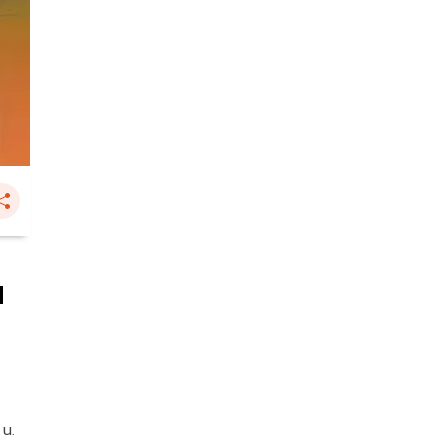
น
 น.