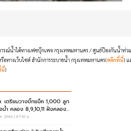
ารณ์น้ำได้ทางเฟซบุ๊กเพจ กรุงเทพมหานคร / ศูนย์ป้องกันน้ำท่ว
รือทางเว็บไซต์ สำนักการระบายน้ำ กรุงเทพมหานคร(
คลิกที่นี่
) แ
นี่
)
. เตรียมวางบิ๊กแบ็ค 1,000 ลูก
อน้ำ คลอง 8,9,10,11 ฝั่งคลอง
าสายล่าง
ค. 2565 | 07:10 น.