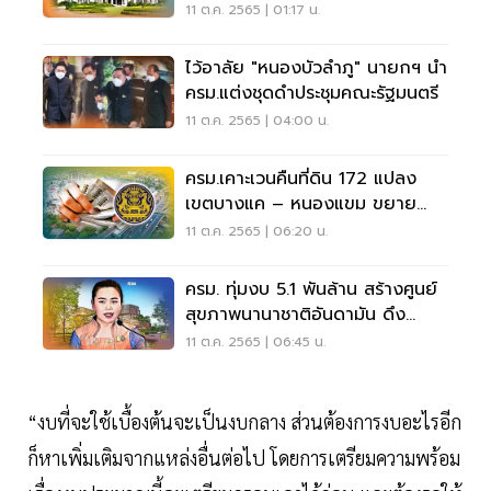
บางแค
11 ต.ค. 2565 | 01:17 น.
ไว้อาลัย "หนองบัวลำภู" นายกฯ นำ
ครม.แต่งชุดดำประชุมคณะรัฐมนตรี
11 ต.ค. 2565 | 04:00 น.
ครม.เคาะเวนคืนที่ดิน 172 แปลง
เขตบางแค – หนองแขม ขยาย
ทางหลวง
11 ต.ค. 2565 | 06:20 น.
ครม. ทุ่มงบ 5.1 พันล้าน สร้างศูนย์
สุขภาพนานาชาติอันดามัน ดึง
นทท.เชิงสุขภาพ
11 ต.ค. 2565 | 06:45 น.
“งบที่จะใช้เบื้องต้นจะเป็นงบกลาง ส่วนต้องการงบอะไรอีก
ก็หาเพิ่มเติมจากแหล่งอื่นต่อไป โดยการเตรียมความพร้อม