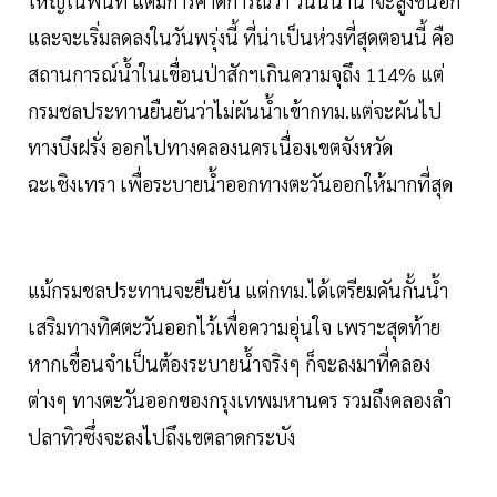
ใหญ่ในพื้นที่ แต่มีการคาดการณ์ว่า วันนี้น้ำน่าจะสูงขึ้นอีก
และจะเริ่มลดลงในวันพรุ่งนี้ ที่น่าเป็นห่วงที่สุดตอนนี้ คือ
สถานการณ์น้ำในเขื่อนป่าสักฯเกินความจุถึง 114% แต่
กรมชลประทานยืนยันว่าไม่ผันน้ำเข้ากทม.แต่จะผันไป
ทางบึงฝรั่ง ออกไปทางคลองนครเนื่องเขตจังหวัด
ฉะเชิงเทรา เพื่อระบายน้ำออกทางตะวันออกให้มากที่สุด
แม้กรมชลประทานจะยืนยัน แต่กทม.ได้เตรียมคันกั้นน้ำ
เสริมทางทิศตะวันออกไว้เพื่อความอุ่นใจ เพราะสุดท้าย
หากเขื่อนจำเป็นต้องระบายน้ำจริงๆ ก็จะลงมาที่คลอง
ต่างๆ ทางตะวันออกของกรุงเทพมหานคร รวมถึงคลองลำ
ปลาทิวซึ่งจะลงไปถึงเขตลาดกระบัง