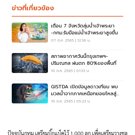
ข่าวที่เกี่ยวข้อง
เตือน 7 จังหวัดลุ่มน้ำเจ้าพระยา
-กทม.รับมือแม่น้ำเจ้าพระยาสูงขึ้น
07 ต.ค. 2565 | 12:36 น.
สภาพอากาศวันนี้กรุงเทพฯ-
ปริมณฑล ฝนตก 80%ของพื้นที่
10 ต.ค. 2565 | 01:33 น.
GISTDA เปิดข้อมูลดาวเทียม พบ
มวลน้ำจากภาคเหนือทยอยไหลสู่
ภาคกลาง
10 ต.ค. 2565 | 05:23 น.
ปัจจุบันกทม.เตรียมบิ๊กแบ็คไว้ 1,000 ลูก เพื่อเตรียมวางชล