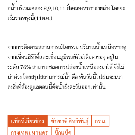
อน้ำบริเวณคลอง 8,9,10,11 ฝั่งคลองหกวาสายล่าง โดยจะ
เริ่มวางพรุ่งนี้(11ต.ค.)
จากการติดตามสถานการณ์โดยรวม ปริมาณน้ำเหนือหากดู
จากเขื่อนสิริกิติ์และเขื่อนภูมิพลยังไม่เต็มความจุ อยู่ใน
ระดับ 76% สามารถชลอการปล่อยน้ำเหนือลงมาได้ จึงไม่
น่าห่วง โดยสรุปสถานการณ์น้ำ คือ พ้นวันนี้ไปฝนจะเบา
ลงสิ่งที่ต้องดูแลตอนนี้คือน้ำฝั่งตะวันออกเท่านั้น
แท็กที่เกี่ยวข้อง
ชัชชาติ สิทธิพันธุ์
กทม.
กรุงเทพมหานคร
บิ๊กแบ็ค