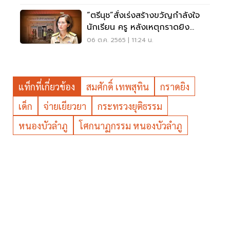
“ตรีนุช”สั่งเร่งสร้างขวัญกำลังใจ
นักเรียน ครู หลังเหตุกราดยิง
หนองบัวลำภู
06 ต.ค. 2565 | 11:24 น.
แท็กที่เกี่ยวข้อง
สมศักดิ์ เทพสุทิน
กราดยิง
เด็ก
จ่ายเยียวยา
กระทรวงยุติธรรม
หนองบัวลำภู
โศกนาฏกรรม หนองบัวลำภู