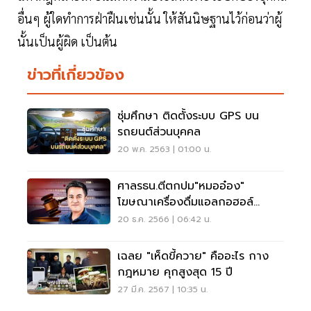
อื่นๆ ผู้ใดทำการฝ่าฝืนเช่นนั้น ให้สันนิษฐานไว้ก่อนว่าผู้
นั้นเป็นผู้ผิด เป็นต้น
ข่าวที่เกี่ยวข้อง
ซุ่มศึกษา ติดตั้งระบบ GPS บน
รถยนต์ส่วนบุคคล
20 พ.ค. 2563 | 01:00 น.
ศาลรธน.ตีตกปม"หมออ๋อง"
โฆษณาเครื่องดื่มแอลกอฮอล์
ละเมิดรัฐธรรมนูญ
20 ธ.ค. 2566 | 06:42 น.
เฉลย "เห็ดขี้ควาย" คืออะไร กาง
กฎหมาย คุกสูงสุด 15 ปี
27 มี.ค. 2567 | 10:35 น.