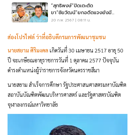
“สุทธิพงษ์”ปัดเตะตัด
ขา“ชัยวัฒน์”ยกอดีตแจงยังมี
โอกาสลุ้นปลัด มท.
20 ก.พ. 2567 | 08:11 น.
ส่องโปรไฟล์ ว่าที่อธิบดีกรมการพัฒนาชุมชน
นายสยาม ศิริมงคล
เกิดวันที่ 30 เมษายน 2517 อายุ 50
ปี จะเกษียณอายุราชการวันที่ 1 ตุลาคม 2577 ปัจจุบัน
ดำรงตำแหน่งผู้ว่าราชการจังหวัดนครราชสีมา
นายสยาม สำเร็จการศึกษา รัฐประศาสนศาสตรมหาบัณฑิต
สถาบันบัณฑิตพัฒนบริหารศาสตร์ และรัฐศาสตรบัณฑิต
จุฬาลงกรณ์มหาวิทยาลัย