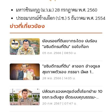
มหาวชิรมงกุฎ (ม.ว.ม.) 28 กรกฎาคม พ.ศ. 2560
ประถมาภรณ์ช้างเผือก (ป.ช.) 5 ธันวาคม พ.ศ. 2554
ข่าวที่เกี่ยวข้อง
ย้อนรอยที่ดินเขากระโดง ปมร้อน
"อธิบดีกรมที่ดิน" ขอไขก๊อก
05 ต.ค. 2566 | 08:50 น.
"อธิบดีกรมที่ดิน" ลาออก อ้างดูแล
สุขภาพตัวเอง ภรรยา มีผล 1
ม.ค.67
28 พ.ย. 2566 | 14:05 น.
ปลัดมท.แจงเหตุแต่งตั้งโยกย้าย 10
ขรก.ระดับสูง ยึดระบบคุณธรรม-
ความสามารถ
20 ก.พ. 2567 | 07:47 น.