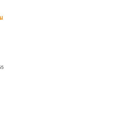
าน
65