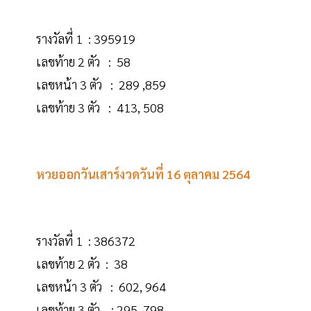
รางวัลที่ 1 : 395919
เลขท้าย 2 ตัว : 58
เลขหน้า 3 ตัว : 289 ,859
เลขท้าย 3 ตัว : 413, 508
หวยออกวันเสาร์งวดวันที่ 16 ตุลาคม 2564
รางวัลที่ 1 : 386372
เลขท้าย 2 ตัว : 38
เลขหน้า 3 ตัว : 602, 964
เลขท้าย 3 ตัว : 295, 798