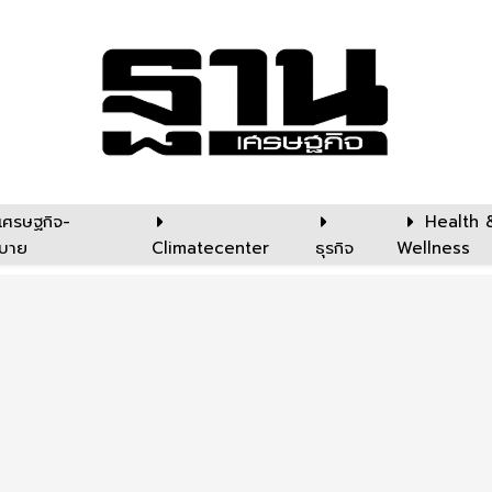
เศรษฐกิจ-
Health 
บาย
Climatecenter
ธุรกิจ
Wellness