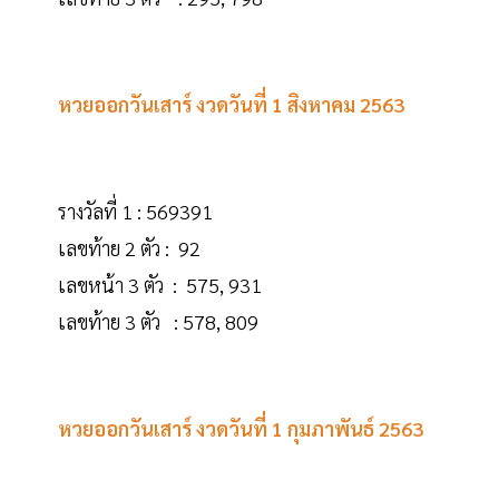
หวยออกวันเสาร์ งวดวันที่ 1 สิงหาคม 2563
รางวัลที่ 1 : 569391
เลขท้าย 2 ตัว : 92
เลขหน้า 3 ตัว : 575, 931
เลขท้าย 3 ตัว : 578, 809
หวยออกวันเสาร์ งวดวันที่ 1 กุมภาพันธ์ 2563