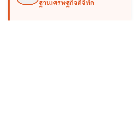
ฐานเศรษฐกิจดิจิทัล