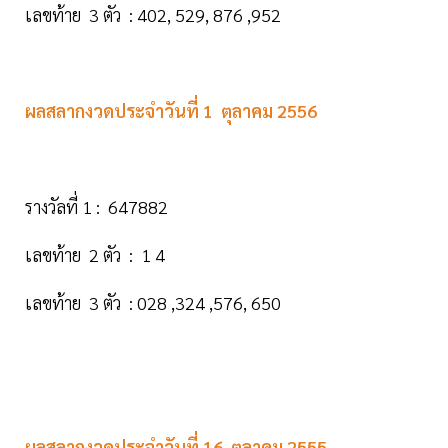
เลขท้าย 3 ตัว : 402, 529, 876 ,952
ผลสลากงวดประจำวันที่ 1 ตุลาคม 2556
รางวัลที่ 1 : 647882
เลขท้าย 2 ตัว : 1 4
เลขท้าย 3 ตัว : 028 ,324 ,576, 650
ผลสลากงวดประจำวันที่ 16 ตุลาคม 2555