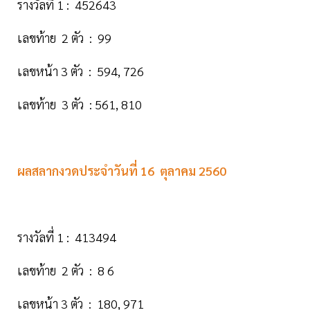
รางวัลที่ 1 : 452643
เลขท้าย 2 ตัว : 99
เลขหน้า 3 ตัว : 594, 726
เลขท้าย 3 ตัว : 561, 810
ผลสลากงวดประจำวันที่ 16 ตุลาคม 2560
รางวัลที่ 1 : 413494
เลขท้าย 2 ตัว : 8 6
เลขหน้า 3 ตัว : 180, 971