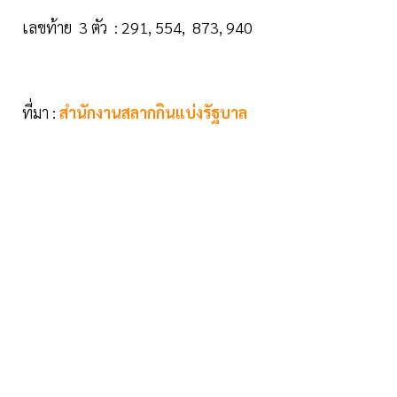
เลขท้าย 3 ตัว : 291, 554, 873, 940
ที่มา :
สำนักงานสลากกินแบ่งรัฐบาล