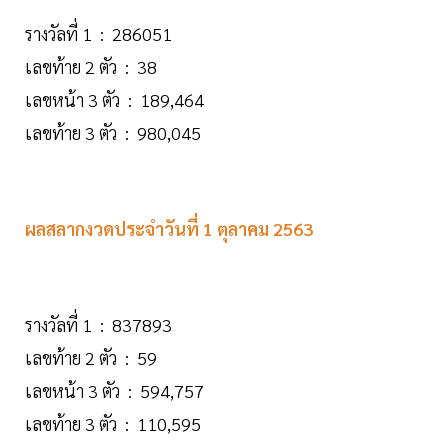
รางวัลที่ 1 : 286051
เลขท้าย 2 ตัว : 38
เลขหน้า 3 ตัว : 189,464
เลขท้าย 3 ตัว : 980,045
ผลสลากงวดประจำวันที่ 1 ตุลาคม 2563
รางวัลที่ 1 : 837893
เลขท้าย 2 ตัว : 59
เลขหน้า 3 ตัว : 594,757
เลขท้าย 3 ตัว : 110,595