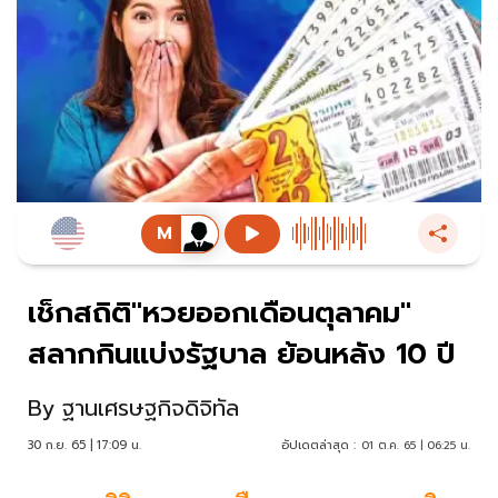
เช็กสถิติ"หวยออกเดือนตุลาคม"
สลากกินแบ่งรัฐบาล ย้อนหลัง 10 ปี
By
ฐานเศรษฐกิจดิจิทัล
30 ก.ย. 65 | 17:09 น.
อัปเดตล่าสุด :
01 ต.ค. 65 | 06:25 น.