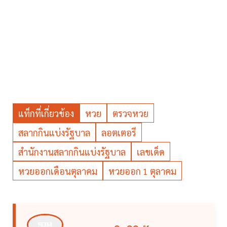
แท็กที่เกี่ยวข้อง
หวย
ตรวจหวย
สลากกินแบ่งรัฐบาล
ลอตเตอรี
สำนักงานสลากกินแบ่งรัฐบาล
เลขเด็ด
หวยออกเดือนตุลาคม
หวยออก 1 ตุลาคม