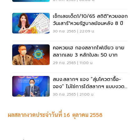
เช็กเลขเด็ด1/10/65 สถิติ"หวยออก
วันเสาร์"หวยรัฐบาลย้อนหลัง 8 ปี
30 ก.ย. 2565 | 22:09 น.
คอหวยเฮ​ กองสลาก​ไฟเขียว​ ขาย
สลากเลข​ 3 หลักใบละ ​50 ​บาท
29 ก.ย. 2565 | 11:00 น.
สนง.สลากฯ แจง “สุ่มโควตาซื้อ-
จอง” ไม่ใช่การได้สลากฯ แบบงวด
เว้นงวด
30 ก.ย. 2565 | 21:00 น.
ผลสลากงวดประจำวันที่ 16 ตุลาคม 2558