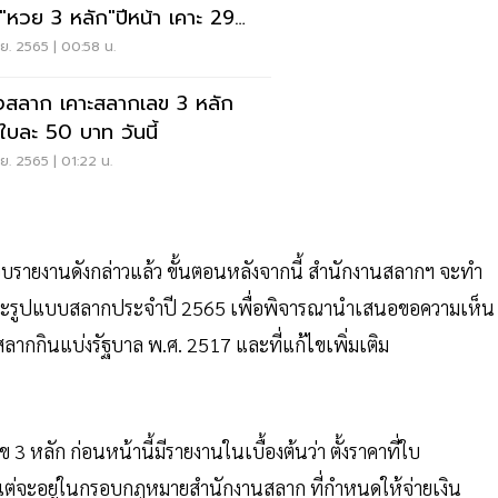
"หวย 3 หลัก"ปีหน้า เคาะ 29
นี้
ย. 2565 | 00:58 น.
สลาก เคาะสลากเลข 3 หลัก
ใบละ 50 บาท วันนี้
ย. 2565 | 01:22 น.
รายงานดังกล่าวแล้ว ขั้นตอนหลังจากนี้ สำนักงานสลากฯ จะทำ
และรูปแบบสลากประจำปี 2565 เพื่อพิจารณานำเสนอขอความเห็น
กกินแบ่งรัฐบาล พ.ศ. 2517 และที่แก้ไขเพิ่มเติม
 หลัก ก่อนหน้านี้มีรายงานในเบื้องต้นว่า ตั้งราคาที่ใบ
 แต่จะอยู่ในกรอบกฎหมายสำนักงานสลาก ที่กำหนดให้จ่ายเงิน