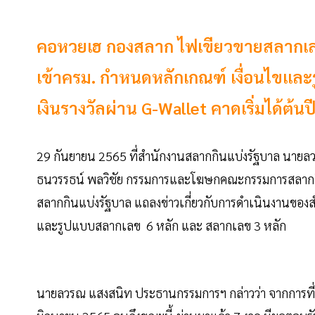
คอหวยเฮ​ กองสลาก​ ไฟเขียวขายสลากเลข​ 3
เข้าครม. กำหนดหลักเกณฑ์​ เงื่อนไข​แล
เงินรางวัลผ่าน G-Wallet คาดเริ่มได้ต้นป
29 กันยายน 2565 ที่สำนักงานสลากกินแบ่งรัฐบาล นาย
ธนวรรธน์ พลวิชัย กรรมการและโฆษกคณะกรรมการสลากกิ
สลากกินแบ่งรัฐบาล แถลงข่าวเกี่ยวกับการดำเนินงานของส
และรูปแบบสลากเลข 6 หลัก และ สลากเลข 3 หลัก
นายลวรณ แสงสนิท ประธานกรรมการฯ กล่าวว่า จากการที่สำ