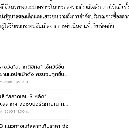
ต่ก็มีแนวทางและมาตรการในการลดความกังวลใจดังกล่าวไว้แล้ว ทั้
บ่งรัฐบาลของเด็กและเยาวชน รวมถึงการจำกัดปริมาณการซื้อสลา
ู้ได้รับผลกระทบอันเกิดจากการดำเนินงานที่เกี่ยวข้องกับ
างวัล"สลากดิจิทัล" เช็ควิธีขึ้น
นผ่านแอปฯเป๋าตัง ครบจบทุกขั้น
น
พ. 2566 | 09:15 น.
น่! “สลากเลข 3 หลัก”
.สลากฯ จ่อชงบอร์ดภายใน ก.ย.
ค. 2565 | 11:00 น.
3 แนวทางแก้สลากเกินราคา จ่อ