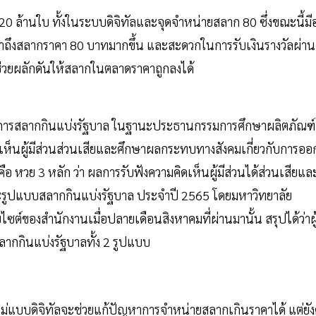
 ล้านใบ ทั้งในระบบดิจิทัลและจุดจำหน่ายสลาก 80 ซึ่งขณะนี้มีอย
้าถึงสลากราคา 80 บาทมากขึ้น และสะดวกในการรับเงินรางวัลผ่าน
ัวช่วยผลักดันให้สลากในตลาดราคาถูกลงได้
ารสลากกินแบ่งรัฐบาล ในฐานะประธานกรรมการศึกษาผลิตภัณฑ์
เห็นผู้มีส่วนส่วนเสียและศึกษาผลกระทบทางสังคมเกี่ยวกับการออ
อ หวย 3 หลัก ว่า ผลการรับฟังความคิดเห็นผู้มีส่วนได้ส่วนเสียแล
ูปแบบสลากกินแบ่งรัฐบาล ประจำปี 2565 โดยมหาวิทยาลัย
ต์ของสำนักงานเมื่อปลายเดือนสิงหาคมที่ผ่านมานั้น สรุปได้ว่าผู้
กกินแบ่งรัฐบาลทั้ง 2 รูปแบบ
่แบบดิจิทัลจะช่วยแก้ปัญหาการจำหน่ายสลากเกินราคาได้ แต่ยัง