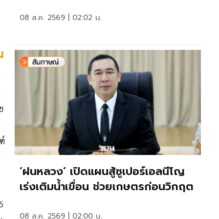
08 ส.ค. 2569 | 02:02 น.
น
ย
ฑ์
‘ฝนหลวง’ เปิดแผนสู้ซูเปอร์เอลนีโญ
เร่งเติมน้ำเขื่อน ช่วยเกษตรก่อนวิกฤต
6
08 ส.ค. 2569 | 02:00 น.