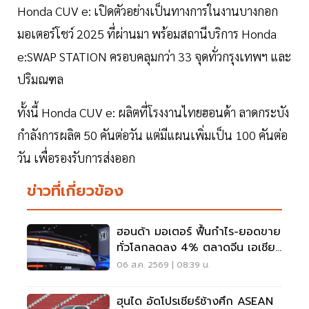
Honda CUV e: เปิดตัวอย่างเป็นทางการในงานบางกอก
มอเตอร์โชว์ 2025 ที่ผ่านมา พร้อมสถานีบริการ Honda
e:SWAP STATION ครอบคลุมกว่า 33 จุดทั่วกรุงเทพฯ และ
ปริมณฑล
ทั้งนี้ Honda CUV e: ผลิตที่โรงงานไทยฮอนด้า ลาดกระบัง
กำลังการผลิต 50 คันต่อวัน แต่มีแผนเพิ่มเป็น 100 คันต่อ
วัน เพื่อรองรับการส่งออก
ข่าวที่เกี่ยวข้อง
ฮอนด้า มอเตอร์ ฟื้นกำไร-ยอดขาย
ทั่วโลกลดลง 4% ตลาดจีน เอเชีย
ร่วง
06 ส.ค. 2569 | 08:39 น.
ฮุนได อัดโปรเชียร์ช้างศึก ASEAN