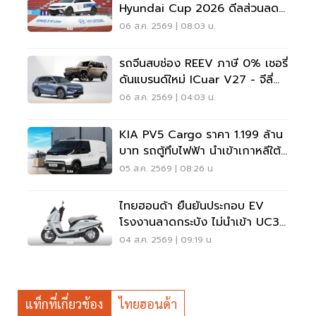
Hyundai Cup 2026 ดีลส่วนลด
5 แสน แจกเสื้อทีมชาติไทย
06 ส.ค. 2569 | 08:03 น.
รถจีนสบช่อง REEV ภาษี 0% เชอรี่
ดันแบรนด์ใหม่ ICuar V27 - จีลี่
ส่ง Starray
06 ส.ค. 2569 | 04:03 น.
KIA PV5 Cargo ราคา 1.199 ล้าน
บาท รถตู้ทึบไฟฟ้า นำเข้าเกาหลีใต้
ภาษี 0%
05 ส.ค. 2569 | 08:26 น.
ไทยฮอนด้า ยืนยันประกอบ EV
โรงงานลาดกระบัง ไม่นำเข้า UC3
เวียดนาม
04 ส.ค. 2569 | 09:19 น.
แท็กที่เกี่ยวข้อง
ไทยฮอนด้า