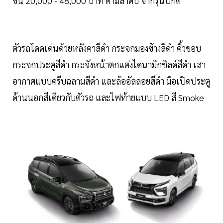
ขึ้น 20,000 - 48,000 บาท ตามลำดับ จากรุ่นปกติ
ตัวรถโดดเด่นด้วยหลังคาสีดำ กระจกมองข้างสีดำ คิ้วขอบ
กระจกประตูสีดำ กระจังหน้าตกแต่งไดนามิกชิลด์สีดำ เสา
อากาศแบบครีบฉลามสีดำ และล้ออัลลอยสีดำ มือเปิดประตู
ด้านนอกสีเดียวกับตัวรถ และไฟท้ายแบบ LED สี Smoke