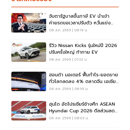
จับตารัฐบาลขึ้นภาษี EV นำเข้า
ค่ายรถขอเวลาปรับตัว หวั่นแข่ง
ยาก พับแผนกลับบ้าน
08 ส.ค. 2569 | 08:19 น.
รีวิว Nissan Kicks รุ่นใหม่ปี 2026
ปรับครั้งใหญ่ ท้าทาย EV
08 ส.ค. 2569 | 01:32 น.
ฮอนด้า มอเตอร์ ฟื้นกำไร-ยอดขาย
ทั่วโลกลดลง 4% ตลาดจีน เอเชีย
ร่วง
06 ส.ค. 2569 | 08:39 น.
ฮุนได อัดโปรเชียร์ช้างศึก ASEAN
Hyundai Cup 2026 ดีลส่วนลด
5 แสน แจกเสื้อทีมชาติไทย
06 ส.ค. 2569 | 08:03 น.