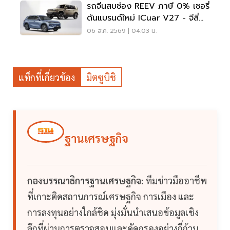
รถจีนสบช่อง REEV ภาษี 0% เชอรี่
ดันแบรนด์ใหม่ ICuar V27 - จีลี่
ส่ง Starray
06 ส.ค. 2569 | 04:03 น.
แท็กที่เกี่ยวข้อง
มิตซูบิชิ
ฐานเศรษฐกิจ
กองบรรณาธิการฐานเศรษฐกิจ:
ทีมข่าวมืออาชีพ
ที่เกาะติดสถานการณ์เศรษฐกิจ การเมือง และ
การลงทุนอย่างใกล้ชิด มุ่งมั่นนำเสนอข้อมูลเชิง
ลึกที่ผ่านการตรวจสอบและคัดกรองอย่างถี่ถ้วน