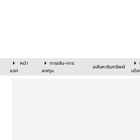
หน้า
การเงิน-การ
อสังหาริมทรัพย์
แรก
ลงทุน
นโย