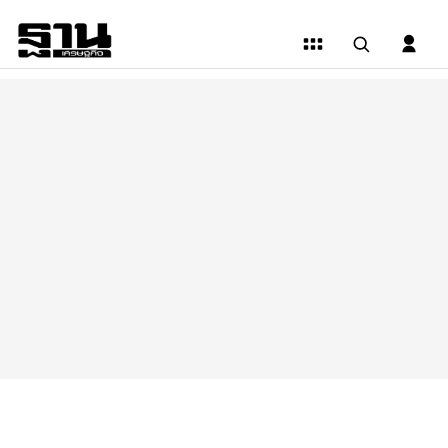
อัพเดท
ข่าว
รถยนต์
มอเตอร์ไซค์
และ
เทคโนโลยี
ยาน
ยนต์