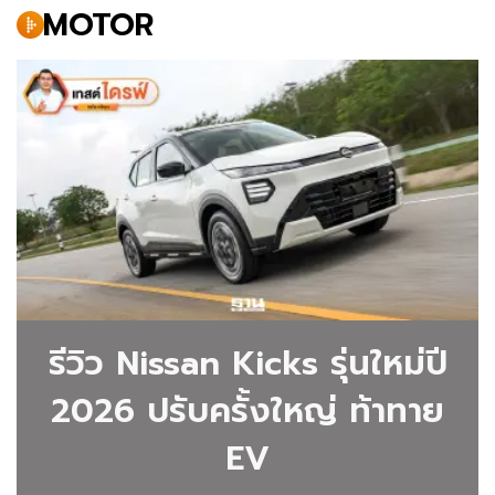
MOTOR
|
ฐาน
เศรษฐกิจ
ติดตาม
ข่าว
ยาน
ยนต์
รีวิว Nissan Kicks รุ่นใหม่ปี
จาก
ฐาน
2026 ปรับครั้งใหญ่ ท้าทาย
เศรษฐกิจ
EV
อัพเดท