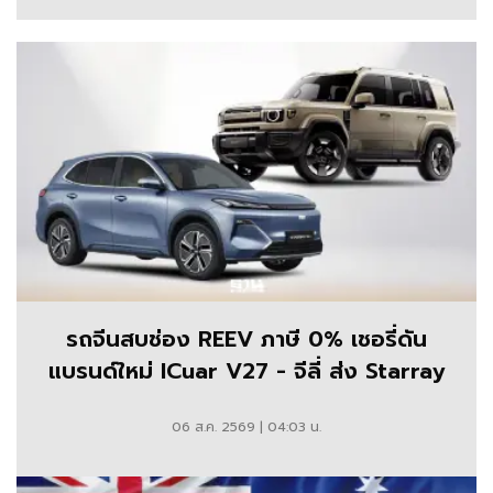
และ
โปร
โม
ชั่น
ล่าสุด
รถจีนสบช่อง REEV ภาษี 0% เชอรี่ดัน
แบรนด์ใหม่ ICuar V27 - จีลี่ ส่ง Starray
06 ส.ค. 2569 | 04:03 น.