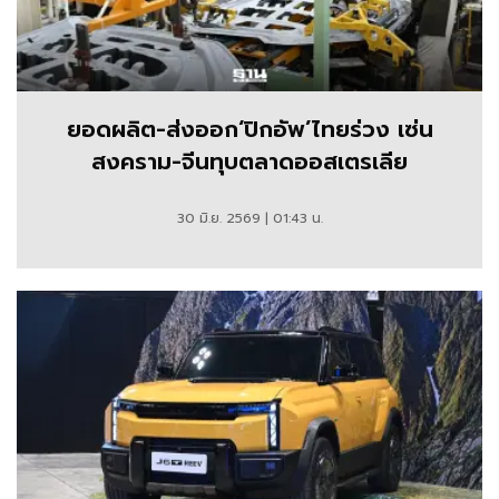
ยอดผลิต-ส่งออก‘ปิกอัพ’ไทยร่วง เซ่น
สงคราม-จีนทุบตลาดออสเตรเลีย
30 มิ.ย. 2569 | 01:43 น.