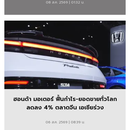
08 ส.ค. 2569 | 01:32 น.
ข่าว
รถยนต์
ใหม่
มอเตอร์ไซค์ เทคโนโลยี
ยาน
ยนต์
พร้อม
รีวิว
เปรียบ
ฮอนด้า มอเตอร์ ฟื้นกำไร-ยอดขายทั่วโลก
เทียบ
ลดลง 4% ตลาดจีน เอเชียร่วง
สเปค
ราคา
06 ส.ค. 2569 | 08:39 น.