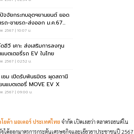
ะปัจจัยกระทบอุตฯยานยนต์ ยอด
ตรถ-ขายรถ-ส่งออก ม.ค.67
อตัว
พ. 2567 | 10:07 น.
์ดอีวี เคาะ ส่งเสริมการลงทุน
ตแบตเตอรี่รถ EV ในไทย
พ. 2567 | 02:52 น.
 เซม เปิดรับพันธมิตร ผุดสถานี
ี่ยนแบตเตอรี่ MOVE EV X
.พ. 2567 | 09:00 น.
โยต้า มอเตอร์ ประเทศไทย
จำกัด เปิดเผยว่า ตลาดรถยนต์ใน
กภาครัฐได้ออกมาตรการกระตุ้นเศรษฐกิจและเยียวยาประชาชนปี 2567