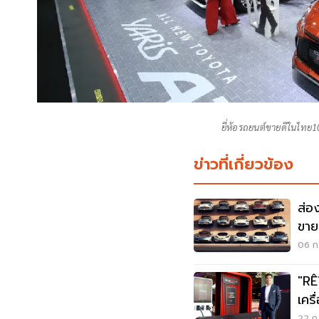
ยี่ห้อรถยนต์ขายดีในไทย
ข่าวที่เกี่ยวข้อง
ส่อ
ขาย
06 ก.
"RÊ
เคร
สาธ
22 ก.