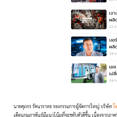
เจา
ผลิ
ชะล
22 ก.
บอร
ผลิ
24 ก.
เอช
เปล
24 ก
นายศุภกร รัตนวราหะ รองกรรมการผู้จัดการใหญ่ บริษัท
โต
เดือนกุมภาพันธ์มีแนวโน้มที่จะขยับตัวดีขึ้น เนื่องจา