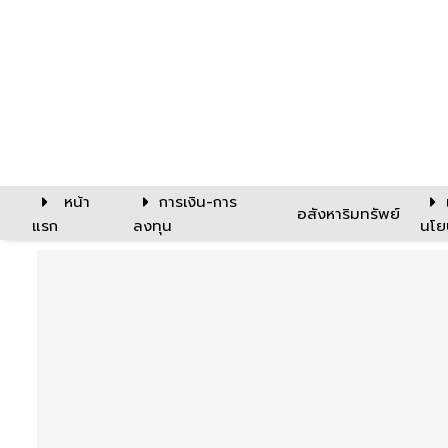
หน้า
การเงิน-การ
อสังหาริมทรัพย์
แรก
ลงทุน
นโย