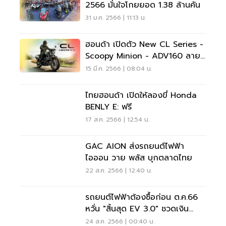
2566 มั่นใจโกยยอด 1.38 ล้านคัน
31 ม.ค. 2566 | 11:13 น.
ฮอนด้า เปิดตัว New CL Series -
Scoopy Minion - ADV160 ลาย
กัปตันอเมริกา-ไอรอนแมน
15 มี.ค. 2566 | 08:04 น.
ไทยฮอนด้า เปิดให้ลองขี่ Honda
BENLY E: ฟรี
17 ส.ค. 2566 | 12:54 น.
GAC AION ส่งรถยนต์ไฟฟ้า
ไอออน วาย พลัส บุกตลาดไทย
22 ส.ค. 2566 | 12:40 น.
รถยนต์ไฟฟ้าต้องซื้อก่อน ต.ค.66
หวั่น "สิ้นสุด EV 3.0" ชวดเงิน
อุดหนุนรัฐบาล
24 ส.ค. 2566 | 00:40 น.