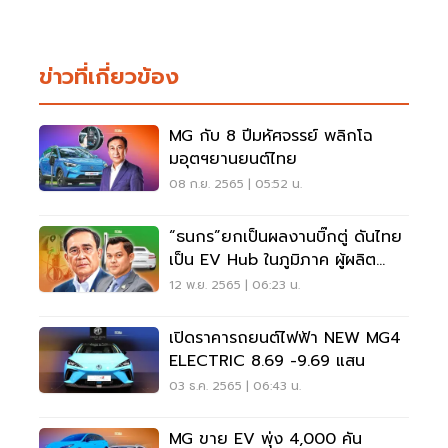
ข่าวที่เกี่ยวข้อง
MG กับ 8 ปีมหัศจรรย์ พลิกโฉ
มอุตฯยานยนต์ไทย
08 ก.ย. 2565 | 05:52 น.
“ธนกร”ยกเป็นผลงานบิ๊กตู่ ดันไทย
เป็น EV Hub ในภูมิภาค ผู้ผลิต
พาเหรดลงทุน
12 พ.ย. 2565 | 06:23 น.
เปิดราคารถยนต์ไฟฟ้า NEW MG4
ELECTRIC 8.69 -9.69 แสน
03 ธ.ค. 2565 | 06:43 น.
MG ขาย EV พุ่ง 4,000 คัน