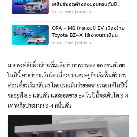
เคลียร์ยอดค้างส่งมอบครบต้นปี
2566
23 ธ.ค. 2565 | 06:43 น.
ORA - MG ใครแชมป์ EV เมืองไทย
Toyota BZ4X ไร้เงาจดทะเบียน
18 ม.ค. 2566 | 04:39 น.
นายพงษ์ศักดิ์ กล่าวเพิ่มเติมว่า ภาพรวมตลาดรถยนต์ไทย
ในปีนี้ คาดว่าจะเติบโต เนื่องจากเศรษฐกิจเริ่มฟื้นตัว การ
ท่องเที่ยวเริ่มกลับมา โดยประเมินว่ายอดขายรถยนต์ในปีนี้
จะอยู่ที่ 8.5 แสนคัน และยอดขาย EV ในปีนี้จะเติบโต 3-4
เท่าหรือประมาณ 3-4 หมื่นคัน