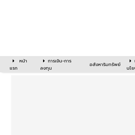
หน้า
การเงิน-การ
อสังหาริมทรัพย์
แรก
ลงทุน
นโย