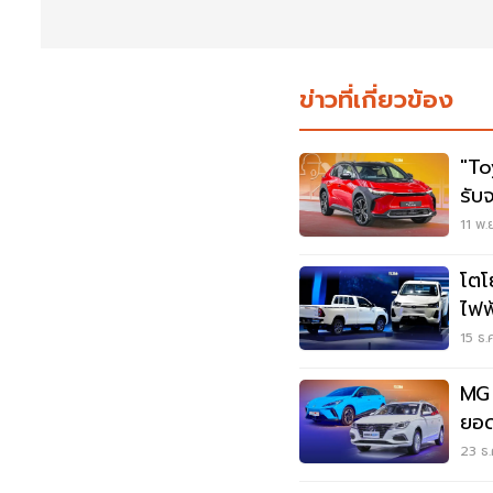
ข่าวที่เกี่ยวข้อง
"To
รับ
11 พ.
โตโ
ไฟฟ
ไทย
15 ธ.
MG 
ยอด
23 ธ.