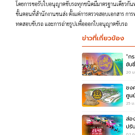
โดยการขอรับใบอนุญาตขับรถทุกชนิดมีมาตรฐานเดียวกันทั
ขั้นตอนที่สำนักงานขนส่ง ตั้งแต่การตรวจสอบเอกสาร 
ทดสอบขับรถ และการถ่ายรูปเพื่อออกใบอนุญาตขับรถ
ข่าวที่เกี่ยวข้อง
"กร
ขับ
20 ม.
ชงค
ศูน
ล้า
25 ม.
ส่อง
ปรั
02 ก.