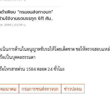
นดำเพียบ “กรมขนส่งทางบก”
งห้ามใช้งานรถบรรทุก 611 คัน
ดฝุ่น PM 2.5
พ. 2566 | 02:36 น.
าดำเนินการด้านในอนุญาตขับรถให้โดยเด็ดขาด ขอให้ตรวจสอบแหล่
ยหรือเป็นบุคคลธรรมดา
ือโทรสายด่วน 1584 ตลอด 24 ชั่วโมง
งคมนาคม
กรมการขนส่งทางบก
ข่าวปลอม