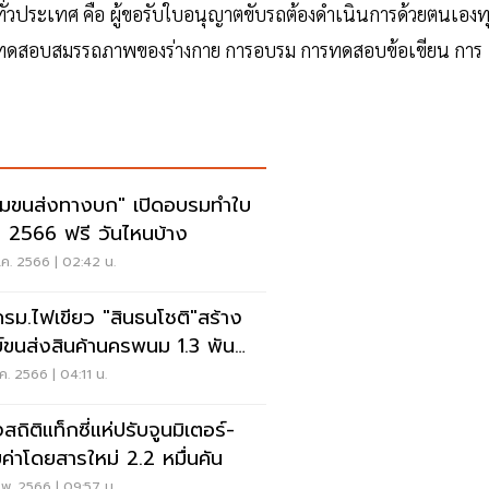
่วประเทศ คือ ผู้ขอรับใบอนุญาตขับรถต้องดำเนินการด้วยตนเองท
การทดสอบสมรรถภาพของร่างกาย การอบรม การทดสอบข้อเขียน การ
มขนส่งทางบก" เปิดอบรมทำใบ
ขี่ 2566 ฟรี วันไหนบ้าง
ค. 2566 | 02:42 น.
รม.ไฟเขียว "สินธนโชติ"สร้าง
ย์ขนส่งสินค้านครพนม 1.3 พัน
น
ค. 2566 | 04:11 น.
สถิติแท็กซี่แห่ปรับจูนมิเตอร์-
บค่าโดยสารใหม่ 2.2 หมื่นคัน
พ. 2566 | 09:57 น.