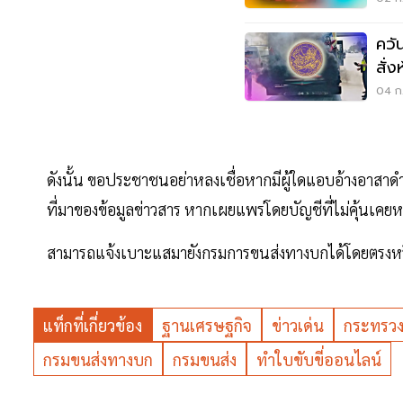
ควั
สั่
สกั
04 ก.
ดังนั้น ขอประชาชนอย่าหลงเชื่อหากมีผู้ใดแอบอ้างอาส
ที่มาของข้อมูลข่าวสาร หากเผยแพร่โดยบัญชีที่ไม่คุ้นเค
สามารถแจ้งเบาะแสมายังกรมการขนส่งทางบกได้โดยตรงหร
แท็กที่เกี่ยวข้อง
ฐานเศรษฐกิจ
ข่าวเด่น
กระทรว
กรมขนส่งทางบก
กรมขนส่ง
ทำใบขับขี่ออนไลน์