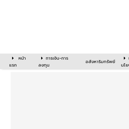
หน้า
การเงิน-การ
อสังหาริมทรัพย์
แรก
ลงทุน
นโย