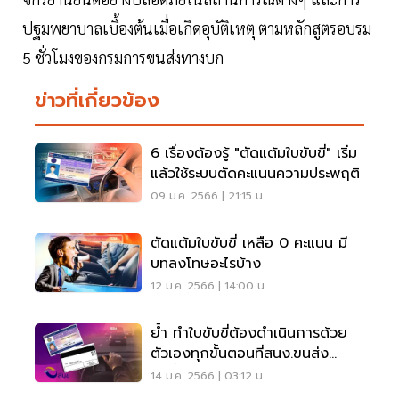
ปฐมพยาบาลเบื้องต้นเมื่อเกิดอุบัติเหตุ ตามหลักสูตรอบรม
5 ชั่วโมงของกรมการขนส่งทางบก
ข่าวที่เกี่ยวข้อง
6 เรื่องต้องรู้ "ตัดแต้มใบขับขี่" เริ่ม
แล้วใช้ระบบตัดคะแนนความประพฤติ
09 ม.ค. 2566 | 21:15 น.
ตัดแต้มใบขับขี่ เหลือ 0 คะแนน มี
บทลงโทษอะไรบ้าง
12 ม.ค. 2566 | 14:00 น.
ย้ำ ทำใบขับขี่ต้องดำเนินการด้วย
ตัวเองทุกขั้นตอนที่สนง.ขนส่ง
เท่านั้น
14 ม.ค. 2566 | 03:12 น.