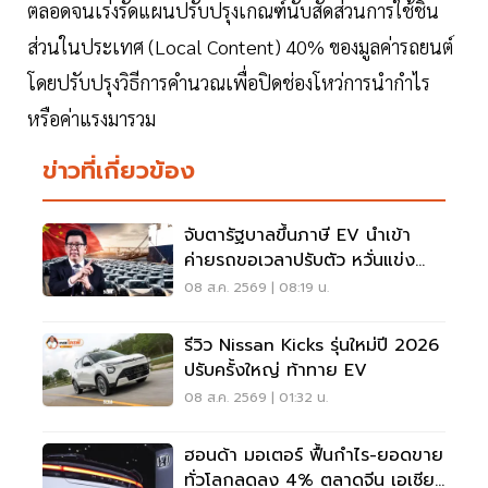
ตลอดจนเร่งรัดแผนปรับปรุงเกณฑ์นับสัดส่วนการใช้ชิ้น
ส่วนในประเทศ (Local Content) 40% ของมูลค่ารถยนต์
โดยปรับปรุงวิธีการคำนวณเพื่อปิดช่องโหว่การนำกำไร
หรือค่าแรงมารวม
ข่าวที่เกี่ยวข้อง
จับตารัฐบาลขึ้นภาษี EV นำเข้า
ค่ายรถขอเวลาปรับตัว หวั่นแข่ง
ยาก พับแผนกลับบ้าน
08 ส.ค. 2569 | 08:19 น.
รีวิว Nissan Kicks รุ่นใหม่ปี 2026
ปรับครั้งใหญ่ ท้าทาย EV
08 ส.ค. 2569 | 01:32 น.
ฮอนด้า มอเตอร์ ฟื้นกำไร-ยอดขาย
ทั่วโลกลดลง 4% ตลาดจีน เอเชีย