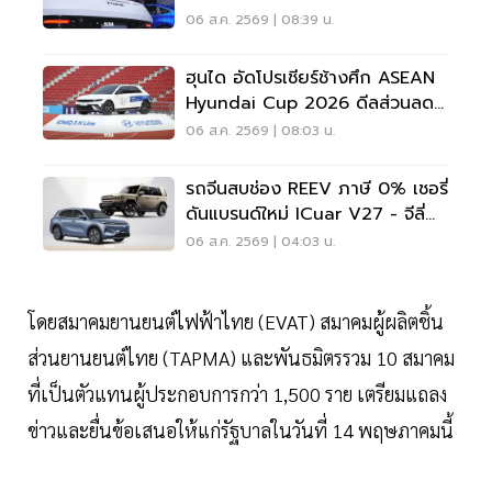
ร่วง
06 ส.ค. 2569 | 08:39 น.
ฮุนได อัดโปรเชียร์ช้างศึก ASEAN
Hyundai Cup 2026 ดีลส่วนลด
5 แสน แจกเสื้อทีมชาติไทย
06 ส.ค. 2569 | 08:03 น.
รถจีนสบช่อง REEV ภาษี 0% เชอรี่
ดันแบรนด์ใหม่ ICuar V27 - จีลี่
ส่ง Starray
06 ส.ค. 2569 | 04:03 น.
โดยสมาคมยานยนต์ไฟฟ้าไทย (EVAT) สมาคมผู้ผลิตชิ้น
ส่วนยานยนต์ไทย (TAPMA) และพันธมิตรรวม 10 สมาคม
ที่เป็นตัวแทนผู้ประกอบการกว่า 1,500 ราย เตรียมแถลง
ข่าวและยื่นข้อเสนอให้แก่รัฐบาลในวันที่ 14 พฤษภาคมนี้