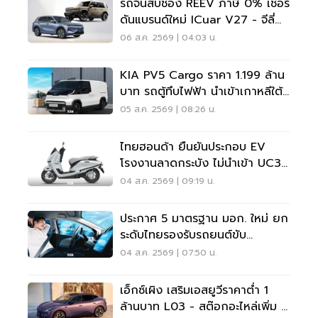
รถจีนสบช่อง REEV ภาษี 0% เชอรี่
ดันแบรนด์ใหม่ ICuar V27 - จีลี่
ส่ง Starray
06 ส.ค. 2569 | 04:03 น.
KIA PV5 Cargo ราคา 1.199 ล้าน
บาท รถตู้ทึบไฟฟ้า นำเข้าเกาหลีใต้
ภาษี 0%
05 ส.ค. 2569 | 08:26 น.
ไทยฮอนด้า ยืนยันประกอบ EV
โรงงานลาดกระบัง ไม่นำเข้า UC3
เวียดนาม
04 ส.ค. 2569 | 09:19 น.
ประกาศ 5 มาตรฐาน มอก. ใหม่ ยก
ระดับไทยรองรับรถยนต์ขับ
อัตโนมัติ-ไร้คนขับ
04 ส.ค. 2569 | 07:50 น.
เอ็กซ์เผิง เสริมเอสยูวีราคาต่ำ 1
ล้านบาท L03 - สต๊อกอะไหล่เพิ่ม 3