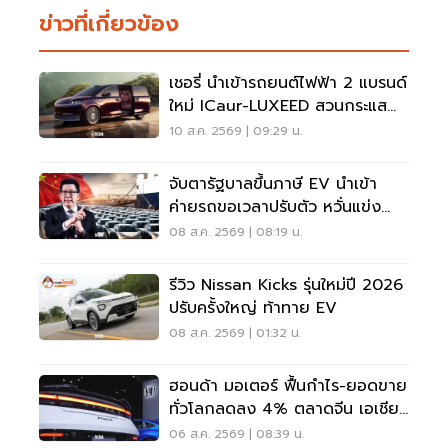
ข่าวที่เกี่ยวข้อง
เชอรี่ นำเข้ารถยนต์ไฟฟ้า 2 แบรนด์
ใหม่ ICaur-LUXEED สวนกระแส
รัฐบาลไทยจ่อขึ้นภาษี
10 ส.ค. 2569 | 09:29 น.
จับตารัฐบาลขึ้นภาษี EV นำเข้า
ค่ายรถขอเวลาปรับตัว หวั่นแข่ง
ยาก พับแผนกลับบ้าน
08 ส.ค. 2569 | 08:19 น.
รีวิว Nissan Kicks รุ่นใหม่ปี 2026
ปรับครั้งใหญ่ ท้าทาย EV
08 ส.ค. 2569 | 01:32 น.
ฮอนด้า มอเตอร์ ฟื้นกำไร-ยอดขาย
ทั่วโลกลดลง 4% ตลาดจีน เอเชีย
ร่วง
06 ส.ค. 2569 | 08:39 น.