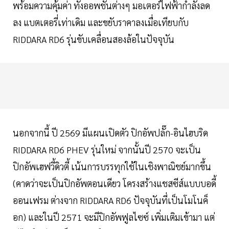
พร้อมความคุ้มค่า ทั้งออพชันต่างๆ มอเตอร์ไฟฟ้ากำลังลด
ลง แบตเตอรี่เท่าเดิม และขยับราคาลงเมื่อเทียบกับ
RIDDARA RD6 รุ่นขับเคลื่อนสองล้อในปัจจุบัน
นอกจากนี้ ปี 2569 มีแผนเปิดตัว ปิกอัพปลั๊ก-อินไฮบริด
RIDDARA RD6 PHEV รุ่นใหม่ จากนั้นปี 2570 จะเป็น
ปิกอัพเฮฟวี้ดิวตี้ เน้นการบรรทุกใช้ในเชิงพาณิชย์มากขึ้น
(คาดว่าจะเป็นปิกอัพตอนเดียว โครงสร้างแชสซีส์แบบบอดี้
ออนเฟรม ต่างจาก RIDDARA RD6 ปัจจุบันที่เป็นโมโนค็
อก) และในปี 2571 จะมีปิกอัพฟูลไซซ์ เพิ่มเติมเข้ามา แต่