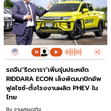
รถจีน"ริดดารา"เพิ่มรุ่นประหยัด
RIDDARA ECON เล็งพัฒนาปิกอัพ
ฟูลไซซ์-ตั้งโรงงานผลิต PHEV ใน
ไทย
By
ฐานเศรษฐกิจ