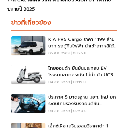
ปลายปี 2025
ข่าวที่เกี่ยวข้อง
KIA PV5 Cargo ราคา 1.199 ล้าน
บาท รถตู้ทึบไฟฟ้า นำเข้าเกาหลีใต้
ภาษี 0%
05 ส.ค. 2569 | 08:26 น.
ไทยฮอนด้า ยืนยันประกอบ EV
โรงงานลาดกระบัง ไม่นำเข้า UC3
เวียดนาม
04 ส.ค. 2569 | 09:19 น.
ประกาศ 5 มาตรฐาน มอก. ใหม่ ยก
ระดับไทยรองรับรถยนต์ขับ
อัตโนมัติ-ไร้คนขับ
04 ส.ค. 2569 | 07:50 น.
เอ็กซ์เผิง เสริมเอสยูวีราคาต่ำ 1