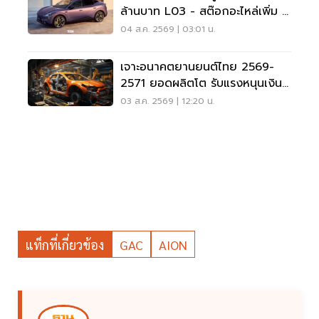
ล้านบาท L03 - สต๊อกอะไหล่เพิ่ม 3
เท่า
04 ส.ค. 2569 | 03:01 น.
เจาะอนาคตยานยนต์ไทย 2569-
2571 ยอดผลิตโต รับแรงหนุนเงินกู้
2 แสนล้าน-มาตรการ EV 3.5
03 ส.ค. 2569 | 12:20 น.
แท็กที่เกี่ยวข้อง
GAC
AION