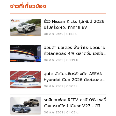
ข่าวที่เกี่ยวข้อง
รีวิว Nissan Kicks รุ่นใหม่ปี 2026
ปรับครั้งใหญ่ ท้าทาย EV
08 ส.ค. 2569 | 01:32 น.
ฮอนด้า มอเตอร์ ฟื้นกำไร-ยอดขาย
ทั่วโลกลดลง 4% ตลาดจีน เอเชีย
ร่วง
06 ส.ค. 2569 | 08:39 น.
ฮุนได อัดโปรเชียร์ช้างศึก ASEAN
Hyundai Cup 2026 ดีลส่วนลด
5 แสน แจกเสื้อทีมชาติไทย
06 ส.ค. 2569 | 08:03 น.
รถจีนสบช่อง REEV ภาษี 0% เชอรี่
ดันแบรนด์ใหม่ ICuar V27 - จีลี่
ส่ง Starray
06 ส.ค. 2569 | 04:03 น.