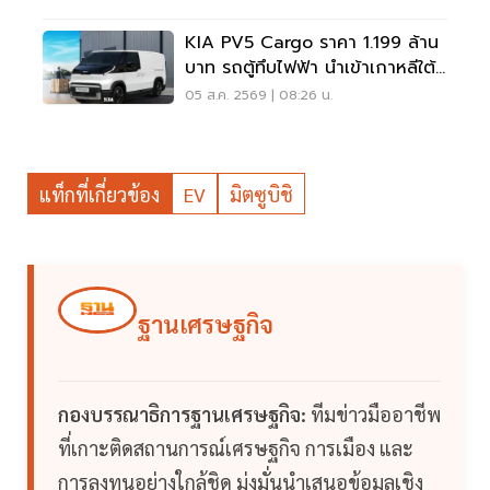
KIA PV5 Cargo ราคา 1.199 ล้าน
บาท รถตู้ทึบไฟฟ้า นำเข้าเกาหลีใต้
ภาษี 0%
05 ส.ค. 2569 | 08:26 น.
แท็กที่เกี่ยวข้อง
EV
มิตซูบิชิ
ฐานเศรษฐกิจ
กองบรรณาธิการฐานเศรษฐกิจ:
ทีมข่าวมืออาชีพ
ที่เกาะติดสถานการณ์เศรษฐกิจ การเมือง และ
การลงทุนอย่างใกล้ชิด มุ่งมั่นนำเสนอข้อมูลเชิง