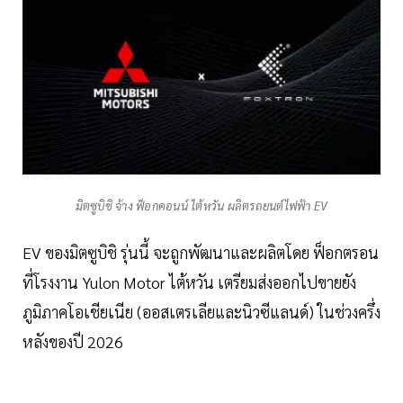
มิตซูบิชิ จ้าง ฟ็อกคอนน์ ไต้หวัน ผลิตรถยนต์ไฟฟ้า EV
EV ของมิตซูบิชิ รุ่นนี้ จะถูกพัฒนาและผลิตโดย ฟ็อกตรอน
ที่โรงงาน Yulon Motor ไต้หวัน เตรียมส่งออกไปขายยัง
ภูมิภาคโอเชียเนีย (ออสเตรเลียและนิวซีแลนด์) ในช่วงครึ่ง
หลังของปี 2026