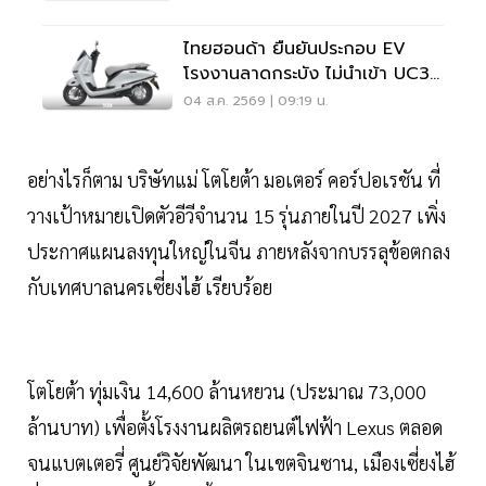
ไทยฮอนด้า ยืนยันประกอบ EV
โรงงานลาดกระบัง ไม่นำเข้า UC3
เวียดนาม
04 ส.ค. 2569 | 09:19 น.
อย่างไรก็ตาม บริษัทแม่ โตโยต้า มอเตอร์ คอร์ปอเรชัน ที่
วางเป้าหมายเปิดตัวอีวีจำนวน 15 รุ่นภายในปี 2027 เพิ่ง
ประกาศแผนลงทุนใหญ่ในจีน ภายหลังจากบรรลุข้อตกลง
กับเทศบาลนครเซี่ยงไฮ้ เรียบร้อย
โตโยต้า ทุ่มเงิน 14,600 ล้านหยวน (ประมาณ 73,000
ล้านบาท) เพื่อตั้งโรงงานผลิตรถยนต์ไฟฟ้า Lexus ตลอด
จนแบตเตอรี่ ศูนย์วิจัยพัฒนา ในเขตจินซาน, เมืองเซี่ยงไฮ้