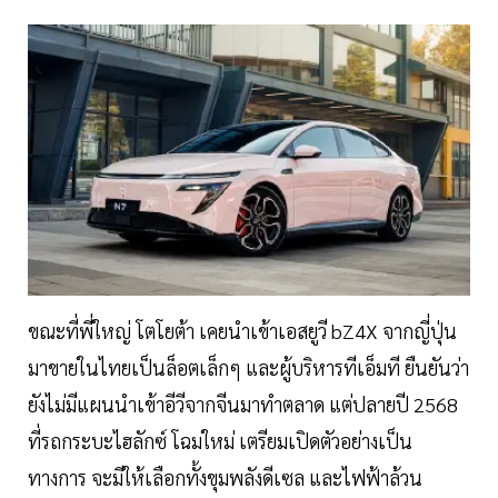
ขณะที่พี่ใหญ่ โตโยต้า เคยนำเข้าเอสยูวี bZ4X จากญี่ปุ่น
มาขายในไทยเป็นล็อตเล็กๆ และผู้บริหารทีเอ็มที ยืนยันว่า
ยังไม่มีแผนนำเข้าอีวีจากจีนมาทำตลาด แต่ปลายปี 2568
ที่รถกระบะไฮลักซ์ โฉมใหม่ เตรียมเปิดตัวอย่างเป็น
ทางการ จะมีให้เลือกทั้งขุมพลังดีเซล และไฟฟ้าล้วน