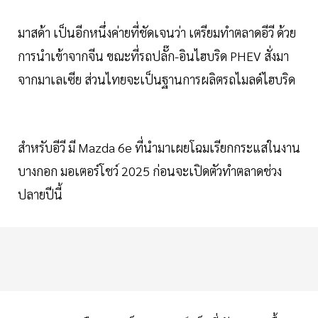
มาสด้า เป็นอีกหนึ่งค่ายที่ชัดเจนว่า เตรียมทำตลาดอีวี ด้วย
การนำเข้าจากจีน ขณะที่รถปลั๊ก-อินไฮบริด PHEV สั่งมา
จากมาเลเซีย ส่วนไทยจะเป็นฐานการผลิตรถไมลด์ไฮบริด
สำหรับอีวี มี Mazda 6e ที่นำมาเผยโฉมเรียกกระแสในงาน
บางกอก มอเตอร์โชว์ 2025 ก่อนจะเปิดตัวทำตลาดช่วง
ปลายปีนี้