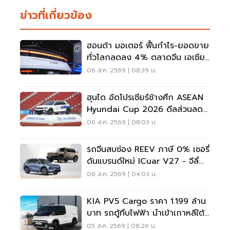
ข่าวที่เกี่ยวข้อง
ฮอนด้า มอเตอร์ ฟื้นกำไร-ยอดขาย
ทั่วโลกลดลง 4% ตลาดจีน เอเชีย
ร่วง
06 ส.ค. 2569 | 08:39 น.
ฮุนได อัดโปรเชียร์ช้างศึก ASEAN
Hyundai Cup 2026 ดีลส่วนลด
5 แสน แจกเสื้อทีมชาติไทย
06 ส.ค. 2569 | 08:03 น.
รถจีนสบช่อง REEV ภาษี 0% เชอรี่
ดันแบรนด์ใหม่ ICuar V27 - จีลี่
ส่ง Starray
06 ส.ค. 2569 | 04:03 น.
KIA PV5 Cargo ราคา 1.199 ล้าน
บาท รถตู้ทึบไฟฟ้า นำเข้าเกาหลีใต้
ภาษี 0%
05 ส.ค. 2569 | 08:26 น.