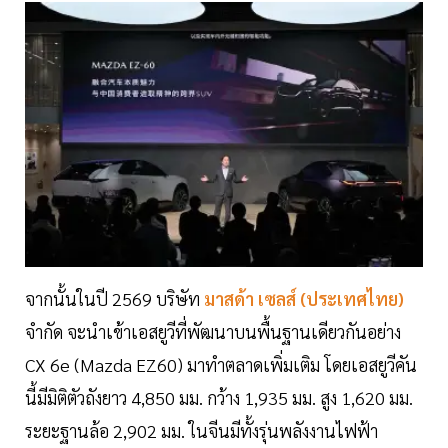
จากนั้นในปี 2569 บริษัท
มาสด้า เซลส์ (ประเทศไทย)
จำกัด จะนำเข้าเอสยูวีที่พัฒนาบนพื้นฐานเดียวกันอย่าง
CX 6e (Mazda EZ60) มาทำตลาดเพิ่มเติม โดยเอสยูวีคัน
นี้มีมิติตัวถังยาว 4,850 มม. กว้าง 1,935 มม. สูง 1,620 มม.
ระยะฐานล้อ 2,902 มม. ในจีนมีทั้งรุ่นพลังงานไฟฟ้า