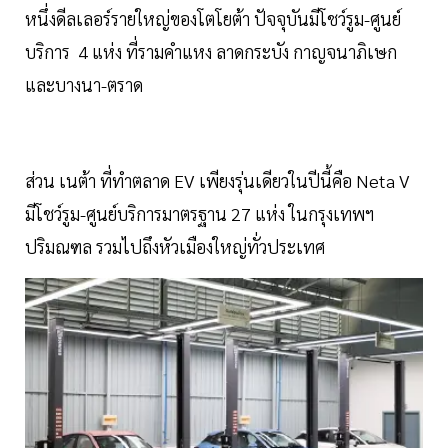
หนึ่งดีลเลอร์รายใหญ่ของโตโยต้า ปัจจุบันมีโชว์รูม-ศูนย์
บริการ 4 แห่ง ที่รามคำแหง ลาดกระบัง กาญจนาภิเษก
และบางนา-ตราด
ส่วน เนต้า ที่ทำตลาด EV เพียงรุ่นเดียวในปีนี้คือ Neta V
มีโชว์รูม-ศูนย์บริการมาตรฐาน 27 แห่ง ในกรุงเทพฯ
ปริมณฑล รวมไปถึงหัวเมืองใหญ่ทั่วประเทศ