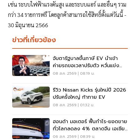
เช่น ระบบไฟฟ้าแรงดันสูง และระบบแอร์ และอื่นๆ รวม
กว่า 34 รายการฟรี โดยลูกค้าสามารถใช้สิทธิ์ตั้งแต่วันนี้ -
30 มิถุนายน 2566
ข่าวที่เกี่ยวข้อง
จับตารัฐบาลขึ้นภาษี EV นำเข้า
ค่ายรถขอเวลาปรับตัว หวั่นแข่ง
ยาก พับแผนกลับบ้าน
08 ส.ค. 2569 | 08:19 น.
รีวิว Nissan Kicks รุ่นใหม่ปี 2026
ปรับครั้งใหญ่ ท้าทาย EV
08 ส.ค. 2569 | 01:32 น.
ฮอนด้า มอเตอร์ ฟื้นกำไร-ยอดขาย
ทั่วโลกลดลง 4% ตลาดจีน เอเชีย
ร่วง
06 ส.ค. 2569 | 08:39 น.