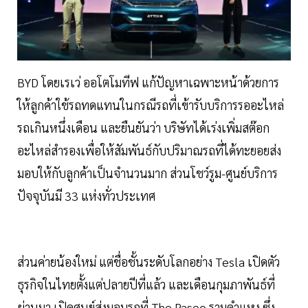
BYD โดยเรเว่ ออโตโมทีฟ แก้ปัญหาเฉพาะหน้าด้วยการ
ให้ลูกค้าใช้รถทดแทนในกรณีรถที่เข้ารับบริการรออะไหล่
รถเกินหนึ่งเดือน และยืนยันว่า บริษัทได้เร่งเพิ่มสต๊อก
อะไหล่สำรองเพื่อให้สัมพันธ์กับปริมาณรถที่ได้ทะยอยส่ง
มอบให้กับลูกค้าเป็นจำนวนมาก ส่วนโชว์รูม-ศูนย์บริการ
ปัจจุบันมี 33 แห่งทั่วประเทศ
ส่วนค่ายน้องใหม่ แต่ชื่อชั้นระดับโลกอย่าง Tesla เปิดตัว
ธุรกิจในไทยตั้งแต่ปลายปีที่แล้ว และเดือนกุมภาพันธ์ที่
ผ่านมา เปิดศูนย์ส่งมอบรถที่ The Paseo รามคำแหง ซึ่ง