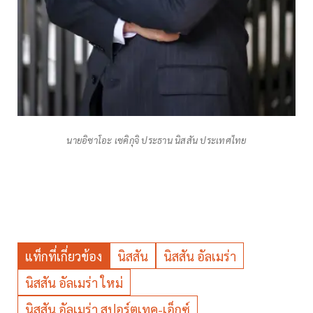
นายอิซาโอะ เซคิกุจิ ประธาน นิสสัน ประเทศไทย
แท็กที่เกี่ยวข้อง
นิสสัน
นิสสัน อัลเมร่า
นิสสัน อัลเมร่า ใหม่
นิสสัน อัลเมร่า สปอร์ตเทค-เอ็กซ์