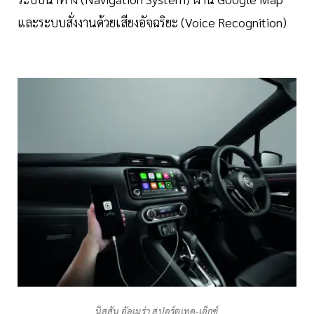
และระบบสั่งงานด้วยเสียงอัจฉริยะ (Voice Recognition)
นิสสัน อัลเมร่า สปอร์ตเทค-เอ็กซ์