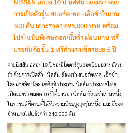
NISSAN ฉลอง 10 ปี นิสสัน อัลเมร่า ด้วย
การเปิดตัวรุ่น สปอร์ตเทค -เอ็กซ์ จำนวน
300 คัน เคาะราคา 695,000 บาท พร้อม
โปรโมชันพิเศษดอกเบี้ยต่ำ ผ่อนนาน ฟรี
ประกันภัยชั้น 1 ฟรีค่าแรงเช็คระยะ 5 ปี
ค่ายนิสสัน ฉลอง 10 ปีของอีโคคาร์รุ่นยอดนิยมอย่าง อัลเม
ร่า ด้วยการเปิดตัว “นิสสัน อัลเมร่า สปอร์ตเทค-เอ็กซ์”
โดยนายอิซาโอะ เซคิกุจิ ประธาน นิสสัน ประเทศไทย
เปิดเผยว่า ตลอด 10 ปีที่ผ่านมา นิสสัน อัลเมร่าเป็นหนึ่ง
ในรถยนต์ซีดานที่ได้รับความนิยมสูงสุดรุ่นหนึ่ง และมียอด
จำหน่ายไปแล้วกว่า 240,000 คัน