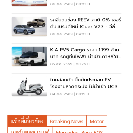
5 แสน แจกเสื้อทีมชาติไทย
06 ส.ค. 2569 | 08:03 น.
รถจีนสบช่อง REEV ภาษี 0% เชอรี่
ดันแบรนด์ใหม่ ICuar V27 - จีลี่
ส่ง Starray
06 ส.ค. 2569 | 04:03 น.
KIA PV5 Cargo ราคา 1.199 ล้าน
บาท รถตู้ทึบไฟฟ้า นำเข้าเกาหลีใต้
ภาษี 0%
05 ส.ค. 2569 | 08:26 น.
ไทยฮอนด้า ยืนยันประกอบ EV
โรงงานลาดกระบัง ไม่นำเข้า UC3
เวียดนาม
04 ส.ค. 2569 | 09:19 น.
แท็กที่เกี่ยวข้อง
Breaking News
Motor
เมอร์เซเดส-เบนซ์
Mercedes- Benz EQS