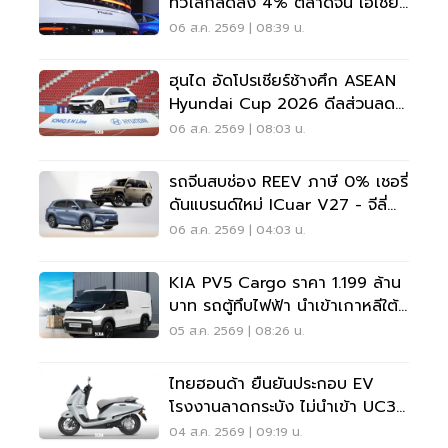
ทั่วโลกลดลง 4% ตลาดจีน เอเชีย
ร่วง
06 ส.ค. 2569 | 08:39 น.
ฮุนได อัดโปรเชียร์ช้างศึก ASEAN
Hyundai Cup 2026 ดีลส่วนลด
5 แสน แจกเสื้อทีมชาติไทย
06 ส.ค. 2569 | 08:03 น.
รถจีนสบช่อง REEV ภาษี 0% เชอรี่
ดันแบรนด์ใหม่ ICuar V27 - จีลี่
ส่ง Starray
06 ส.ค. 2569 | 04:03 น.
KIA PV5 Cargo ราคา 1.199 ล้าน
บาท รถตู้ทึบไฟฟ้า นำเข้าเกาหลีใต้
ภาษี 0%
05 ส.ค. 2569 | 08:26 น.
ไทยฮอนด้า ยืนยันประกอบ EV
โรงงานลาดกระบัง ไม่นำเข้า UC3
เวียดนาม
04 ส.ค. 2569 | 09:19 น.