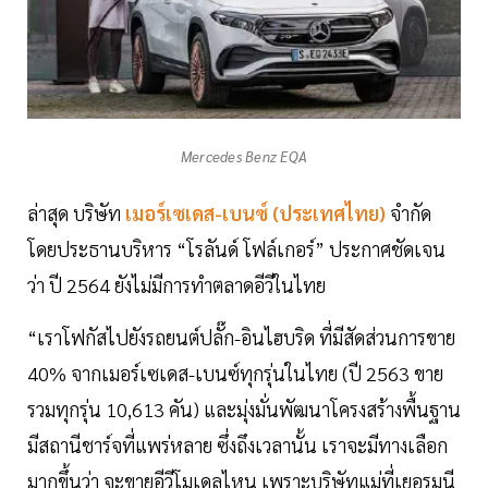
Mercedes Benz EQA
ล่าสุด บริษัท
เมอร์เซเดส-เบนซ์ (ประเทศไทย)
จำกัด
โดยประธานบริหาร “โรลันด์ โฟล์เกอร์” ประกาศชัดเจน
ว่า ปี 2564 ยังไม่มีการทำตลาดอีวีในไทย
“เราโฟกัสไปยังรถยนต์ปลั๊ก-อินไฮบริด ที่มีสัดส่วนการขาย
40% จากเมอร์เซเดส-เบนซ์ทุกรุ่นในไทย (ปี 2563 ขาย
รวมทุกรุ่น 10,613 คัน) และมุ่งมั่นพัฒนาโครงสร้างพื้นฐาน
มีสถานีชาร์จที่แพร่หลาย ซึ่งถึงเวลานั้น เราจะมีทางเลือก
มากขึ้นว่า จะขายอีวีโมเดลไหน เพราะบริษัทแม่ที่เยอรมนี