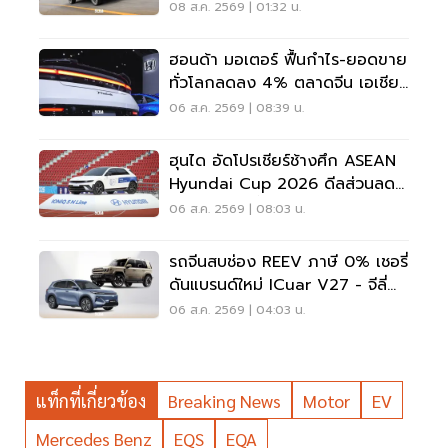
08 ส.ค. 2569 | 01:32 น.
ฮอนด้า มอเตอร์ ฟื้นกำไร-ยอดขาย
ทั่วโลกลดลง 4% ตลาดจีน เอเชีย
ร่วง
06 ส.ค. 2569 | 08:39 น.
ฮุนได อัดโปรเชียร์ช้างศึก ASEAN
Hyundai Cup 2026 ดีลส่วนลด
5 แสน แจกเสื้อทีมชาติไทย
06 ส.ค. 2569 | 08:03 น.
รถจีนสบช่อง REEV ภาษี 0% เชอรี่
ดันแบรนด์ใหม่ ICuar V27 - จีลี่
ส่ง Starray
06 ส.ค. 2569 | 04:03 น.
แท็กที่เกี่ยวข้อง
Breaking News
Motor
EV
Mercedes Benz
EQS
EQA