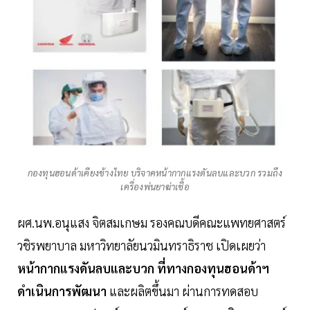
กองทุนฮอนด้าเคียงข้างไทย บริจาคหน้ากากแรงดันลบและบวก รวมถึง
เครื่องพ่นยาฆ่าเชื้อ
ผศ.นพ.อนุแสง จิตสมเกษม รองคณบดีคณะแพทยศาสตร์
วชิรพยาบาล มหาวิทยาลัยนวมินทราธิราช เปิดเผยว่า
หน้ากากแรงดันลบและบวก ที่ทางกองทุนฮอนด้าฯ
ดำเนินการพัฒนา
และผลิตขึ้นมา ผ่านการทดสอบ