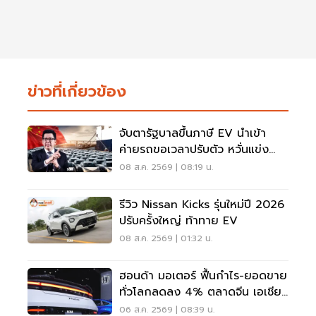
ข่าวที่เกี่ยวข้อง
จับตารัฐบาลขึ้นภาษี EV นำเข้า
ค่ายรถขอเวลาปรับตัว หวั่นแข่ง
ยาก พับแผนกลับบ้าน
08 ส.ค. 2569 | 08:19 น.
รีวิว Nissan Kicks รุ่นใหม่ปี 2026
ปรับครั้งใหญ่ ท้าทาย EV
08 ส.ค. 2569 | 01:32 น.
ฮอนด้า มอเตอร์ ฟื้นกำไร-ยอดขาย
ทั่วโลกลดลง 4% ตลาดจีน เอเชีย
ร่วง
06 ส.ค. 2569 | 08:39 น.