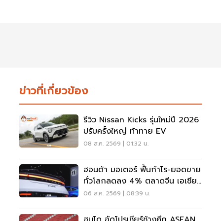
ข่าวที่เกี่ยวข้อง
รีวิว Nissan Kicks รุ่นใหม่ปี 2026
ปรับครั้งใหญ่ ท้าทาย EV
08 ส.ค. 2569 | 01:32 น.
ฮอนด้า มอเตอร์ ฟื้นกำไร-ยอดขาย
ทั่วโลกลดลง 4% ตลาดจีน เอเชีย
ร่วง
06 ส.ค. 2569 | 08:39 น.
ฮุนได อัดโปรเชียร์ช้างศึก ASEAN