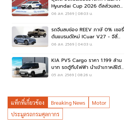
Hyundai Cup 2026 ดีลส่วนลด
5 แสน แจกเสื้อทีมชาติไทย
06 ส.ค. 2569 | 08:03 น.
รถจีนสบช่อง REEV ภาษี 0% เชอรี่
ดันแบรนด์ใหม่ ICuar V27 - จีลี่
ส่ง Starray
06 ส.ค. 2569 | 04:03 น.
KIA PV5 Cargo ราคา 1.199 ล้าน
บาท รถตู้ทึบไฟฟ้า นำเข้าเกาหลีใต้
ภาษี 0%
05 ส.ค. 2569 | 08:26 น.
แท็กที่เกี่ยวข้อง
Breaking News
Motor
ประมูลรถกรมศุลกากร