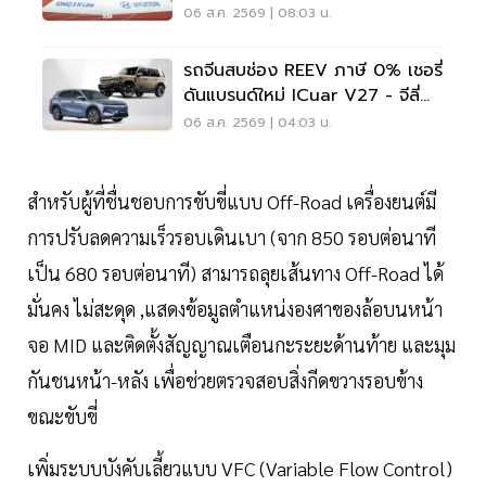
5 แสน แจกเสื้อทีมชาติไทย
06 ส.ค. 2569 | 08:03 น.
รถจีนสบช่อง REEV ภาษี 0% เชอรี่
ดันแบรนด์ใหม่ ICuar V27 - จีลี่
ส่ง Starray
06 ส.ค. 2569 | 04:03 น.
สำหรับผู้ที่ชื่นชอบการขับขี่แบบ Off-Road เครื่องยนต์มี
การปรับลดความเร็วรอบเดินเบา (จาก 850 รอบต่อนาที
เป็น 680 รอบต่อนาที) สามารถลุยเส้นทาง Off-Road ได้
มั่นคง ไม่สะดุด ,แสดงข้อมูลตำแหน่งองศาของล้อบนหน้า
จอ MID และติดตั้งสัญญาณเตือนกะระยะด้านท้าย และมุม
กันชนหน้า-หลัง เพื่อช่วยตรวจสอบสิ่งกีดขวางรอบข้าง
ขณะขับขี่
เพิ่มระบบบังคับเลี้ยวแบบ VFC (Variable Flow Control)