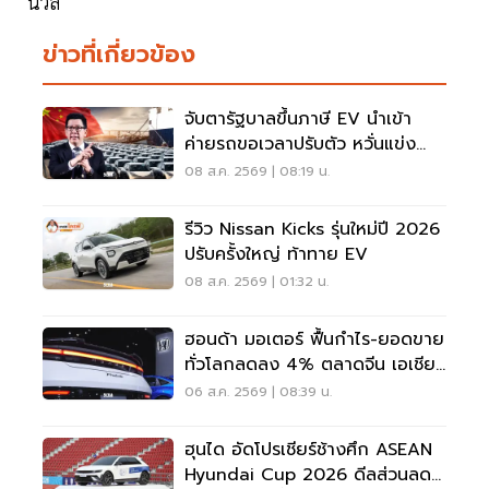
นวล
ข่าวที่เกี่ยวข้อง
จับตารัฐบาลขึ้นภาษี EV นำเข้า
ค่ายรถขอเวลาปรับตัว หวั่นแข่ง
ยาก พับแผนกลับบ้าน
08 ส.ค. 2569 | 08:19 น.
รีวิว Nissan Kicks รุ่นใหม่ปี 2026
ปรับครั้งใหญ่ ท้าทาย EV
08 ส.ค. 2569 | 01:32 น.
ฮอนด้า มอเตอร์ ฟื้นกำไร-ยอดขาย
ทั่วโลกลดลง 4% ตลาดจีน เอเชีย
ร่วง
06 ส.ค. 2569 | 08:39 น.
ฮุนได อัดโปรเชียร์ช้างศึก ASEAN
Hyundai Cup 2026 ดีลส่วนลด